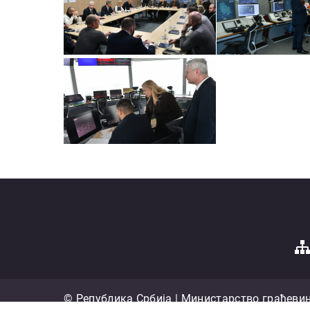
© Република Србија | Министарство грађевин