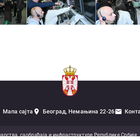
Мапа сајта
Београд, Немањина 22-26
Конт
арства, саобраћаја и инфраструктуре Републике Србије