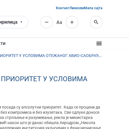
Контакт
Линкови
Мапа сајта
ирилица
Аа
кти
МИНИСТАРКА СОФРОНИЈЕВИЋ: БЕЗБЕДНОСТ ПУТНИКА АПСОЛУТНИ ПРИОРИТЕТ У УСЛОВИМА ОТЕЖАНОГ АВИО-САОБРАЋАЈА
 ПРИОРИТЕТ У УСЛОВИМА
 посада су апсолутни приоритет. Када се процени да
 без компромиса и без изузетака. Све одлуке доносе
 за стрпљење и разумевање, рекла је министарка
вић након што је данас обишла Аеродром „Никола
х надлежних институција укључених у функционисање