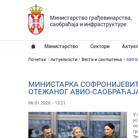
Прескочи на главни део садржаја
Министарство грађевинарства,
саобраћаја и инфраструктуре
Министарство
Сектори
Актуе
YOU ARE HERE
Почетак
Актуелности
Вести и саопштења
МИНИСТАРКА СОФРОНИЈЕВИЋ
ОТЕЖАНОГ АВИО-САОБРАЋАЈ
06.01.2026. - 13:21
У 
ус
се
гр
Те