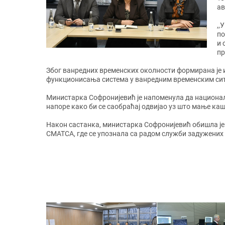
ав
,,
по
и 
пр
Због ванредних временских околности формирана је и
функционисања система у ванредним временским си
Министарка Софронијевић је напоменула да национа
напоре како би се саобраћај одвијао уз што мање к
Након састанка, министарка Софронијевић обишла је
СМАТСА, где се упознала са радом служби задужених 