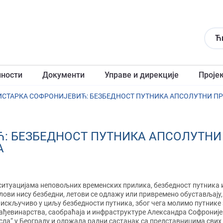
Ћ
лности
Документи
Управе и дирекције
Проје
: БЕЗБЕДНОСТ ПУТНИКА АПСОЛУТНИ
А
ситуацијама неповољних временских прилика, безбедност путника и
лови нису безбедни, летови се одлажу или привремено обустављају,
 искључиво у циљу безбедности путника, због чега молимо путнике
ађевинарства, саобраћаја и инфраструктуре Александра Софроније
сла“ у Београду и одржала радни састанак са представницима сви