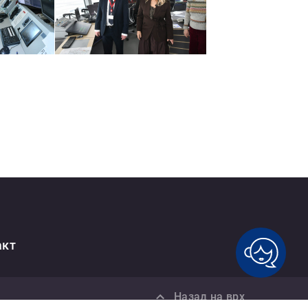
акт
Назад на врх