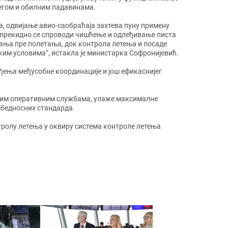
егом и обилним падавинама.
, одвијање авио-саобраћаја захтева пуну примену
Непрекидно се спроводи чишћење и одлеђивање писта
ања пре полетања, док контрола летења и посаде
ким условима“, истакла је министарка Софронијевић.
ђења међусобне координације и још ефикаснијег
свим оперативним службама, улаже максималне
збедносних стандарда.
тролу летења у оквиру система контроле летења