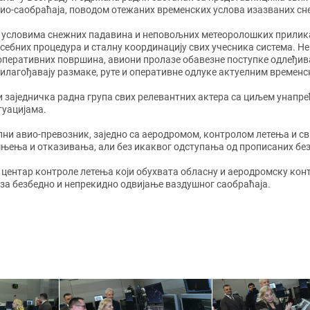
ио-саобраћаја, поводом отежаних временских услова изазваних сн
У условима снежних падавина и неповољних метеоролошких прилика
себних процедура и сталну координацију свих учесника система. 
оперативних површина, авиони пролазе обавезне поступке одлеђив
илагођавају размаке, руте и оперативне одлуке актуелним временс
 заједничка радна група свих релевантних актера са циљем унапре
туацијама.
лни авио-превозник, заједно са аеродромом, контролом летења и 
ашњења и отказивања, али без икаквог одступања од прописаних бе
 центар контроле летења који обухвата обласну и аеродромску кон
за безбедно и непрекидно одвијање ваздушног саобраћаја.