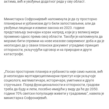
актима, већ и увођење додатног реда у ову област.
Министарка Софронијевић напоменула је да су просторно
планирање и урбанизам дуго били запостављени, али да
увођење лиценци и измене закона из 2023. године
представљају значајан корак напред, који је у великој мери
променио однос према овој области. Такође је напоменула да
морамо бити спремни на нове изазове савременог доба и да је
неопходно да у сваки плански документ уградимо принцип
отпорности, укључујући одговор и на природне и друге
катастрофе.
„Посао просторних планера и урбаниста није само њихов, већ
је неопходан мултидисциплинарни приступ који укључује
социологе, математичаре, историчаре, уметнике и друге
стручњаке. Поред функционалности и отпорности, градови
треба да буду и лепи, посебно имајући у виду да ће до 2050.
године 70% светске популације живети у градовима“, навела је
министарка Софронијевић.