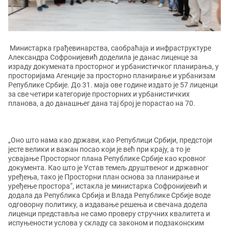
Министарка грађевинарства, саобраћаја и инфраструктуре
Александра Софронијевић доделила је данас лиценце за
израду докумената просторног и урбанистичког планирања, у
просторијама Агенције за просторно планирање и урбанизам
Републике Србије. До 31. маја ове године издато је 57 лиценци
за све четири категорије просторних и урбанистичких
планова, а до данашњег дана тај број је порастао на 70.
„Оно што нама као држави, као Републици Србији, предстоји
јесте велики и важан посао који је већ при крају, а то је
усвајање Просторног плана Републике Србије као кровног
документа. Као што је Устав темељ друштвеног и државног
уређења, тако је Просторни план основа за планирање и
уређење простора“, истакла је министарка Софронијевић и
додала да Република Србија и Влада Републике Србије воде
одговорну политику, а издавање решења и свечана додела
лиценци представља не само проверу стручних квалитета и
испуњености услова у складу са законом и подзаконским