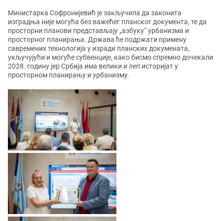
Министарка Софронијевић је закључила да законита
изградња није могућа без важећег планског документа, те да
просторни планови представљају „азбуку“ урбанизма и
просторног планирања. Држава ће подржати примену
савремених технологија у изради планских докумената,
укључујући и могуће субвенције, како бисмо спремно дочекали
2028. годину јер Србија има велики и леп историјат у
просторном планирању и урбанизму.