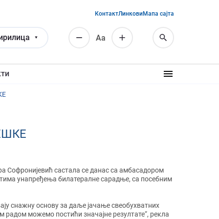
Контакт
Линкови
Мапа сајта
ирилица
Аа
кти
КЕ
ЕШКЕ
ра Софронијевић састала се данас са амбасадором
остима унапређења билатералне сарадње, са посебним
љају снажну основу за даље јачање свеобухватних
им радом можемо постићи значајне резултате“, рекла