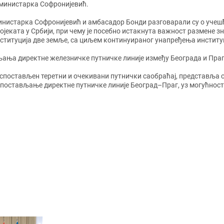
 министарка Софронијевић.
нистарка Софронијевић и амбасадор Бонди разговарали су о учешћ
ојеката у Србији, при чему је посебно истакнута важност размене з
ституција две земље, са циљем континуираног унапређења институ
љања директне железничке путничке линије између Београда и Праг
успостављен теретни и очекивани путнички саобраћај, представља
успостављање директне путничке линије Београд–Праг, уз могућно