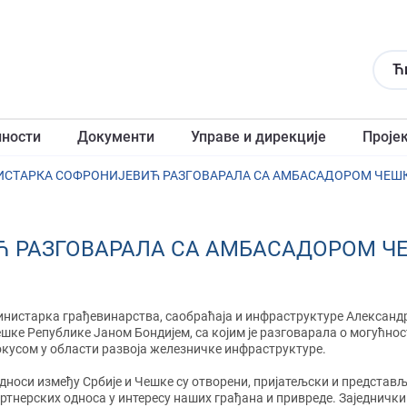
Ћ
лности
Документи
Управе и дирекције
Проје
СТAРКА СОФРОНИЈЕВИЋ РАЗГОВАРАЛА СА АМБАСАДОРОМ ЧЕШ
 РАЗГОВАРАЛА СА АМБАСАДОРОМ Ч
нистарка грађевинарства, саобраћаја и инфраструктуре Александ
шке Републике Јаном Бондијем, са којим је разговарала о могућн
кусом у области развоја железничке инфраструктуре.
дноси између Србије и Чешке су отворени, пријатељски и представ
ртнерских односа у интересу наших грађана и привреде. Заједничк