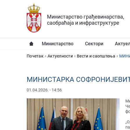
Прескочи на главни део садржаја
Министарство грађевинарства,
саобраћаја и инфраструктуре
Министарство
Сектори
Актуе
YOU ARE HERE
Почетак
Актуелности
Вести и саопштења
МИНИ
МИНИСТAРКА СОФРОНИЈЕВИЋ
01.04.2026. - 14:56
Ми
Че
фо
„О
па