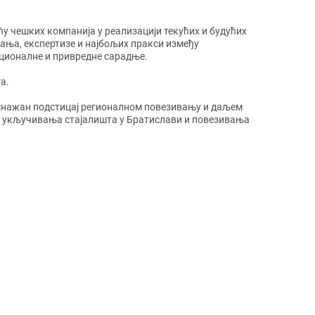
у чешких компанија у реализацији текућих и будућих
нања, експертизе и најбољих пракси између
ционалне и привредне сарадње.
а.
 снажан подстицај регионалном повезивању и даљем
ст укључивања стајалишта у Братислави и повезивања