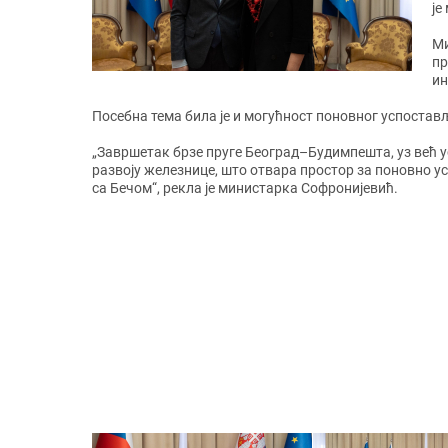
је
Ми
пр
ин
Посебна тема била је и могућност поновног успостав
„Завршетак брзе пруге Београд–Будимпешта, уз већ 
развоју железнице, што отвара простор за поновно 
са Бечом“, рекла је министарка Софронијевић.