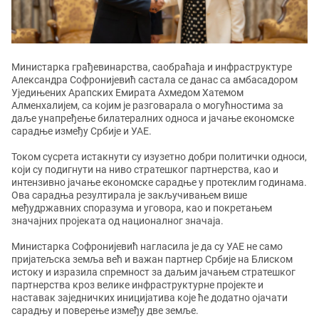
Министарка грађевинарства, саобраћаја и инфраструктуре
Александра Софронијевић састала се данас са амбасадором
Уједињених Арапских Емирата Ахмедом Хатемом
Алменхалијем, са којим је разговарала о могућностима за
даље унапређење билатералних односа и јачање економске
сарадње између Србије и УАЕ.
Током сусрета истакнути су изузетно добри политички односи,
који су подигнути на ниво стратешког партнерства, као и
интензивно јачање економске сарадње у протеклим годинама.
Ова сарадња резултирала је закључивањем више
међудржавних споразума и уговора, као и покретањем
значајних пројеката од националног значаја.
Министарка Софронијевић нагласила је да су УАЕ не само
пријатељска земља већ и важан партнер Србије на Блиском
истоку и изразила спремност за даљим јачањем стратешког
партнерства кроз велике инфраструктурне пројекте и
наставак заједничких иницијатива које ће додатно ојачати
сарадњу и поверење између две земље.