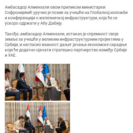
Амбасадор Алменхали овом приликом министарки
Софронијевић уручио је позив за учешће на Глобалној изложби
и конференцији о железничкој инфраструктури, која ће се
ускоро одржати у Абу Дабију.
Такође, амбасадор Алменхали, истакао је спремност своје
земље за учешће у великим инфраструктурним пројектима у
Србији, и нагласио важност даљег јачања економске сарадње
који ће додатно ојачати стратешко партнерство између Србије
и УАЕ.