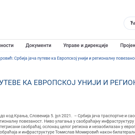
Ћ
лности
Документи
Управе и дирекције
Проје
овић: Србија јача путеве ка Европској унији и регионалну повезано
УТЕВЕ КА ЕВРОПСКОЈ УНИЈИ И РЕГИ
до код Kрања, Словенија 5. jул 2021.
– Србија јача траспортне и са
гионалну повезаност. Ниво улагања у саобраћајну инфраструктуру ј
тегрисани саобраћај, ослонац целог региона и незаобилазан у евро
обраћаја и инфраструктуре Томислав Момировић након билатералн