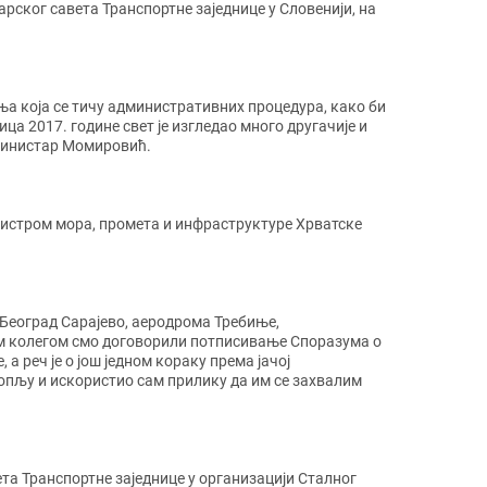
рског савета Транспортне заједнице у Словенији, на
а која се тичу административних процедура, како би
а 2017. године свет је изгледао много другачије и
 министар Момировић.
истром мора, промета и инфраструктуре Хрватске
 Београд Сарајево, аеродрома Требиње,
им колегом смо договорили потписивање Споразума о
 реч је о још једном кораку према јачој
копљу и искористио сам прилику да им се захвалим
а Транспортне заједнице у организацији Сталног