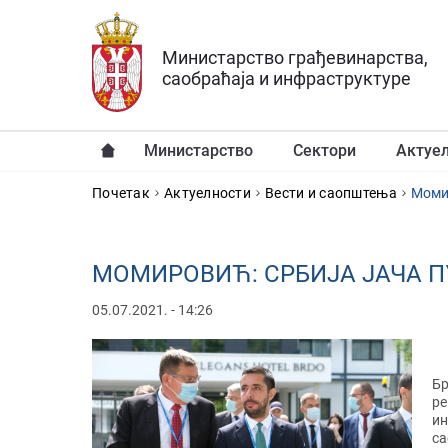
Прескочи на главни део садржаја
Министарство грађевинарства,
саобраћаја и инфраструктуре
Министарство
Сектори
Актуе
YOU ARE HERE
Почетак
Актуелности
Вести и саопштења
Момир
МОМИРОВИЋ: СРБИЈА ЈАЧА П
05.07.2021. - 14:26
Бр
ре
ин
са