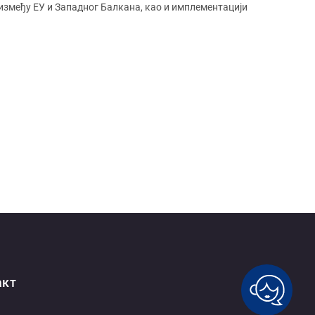
 између ЕУ и Западног Балкана, као и имплементацији
акт