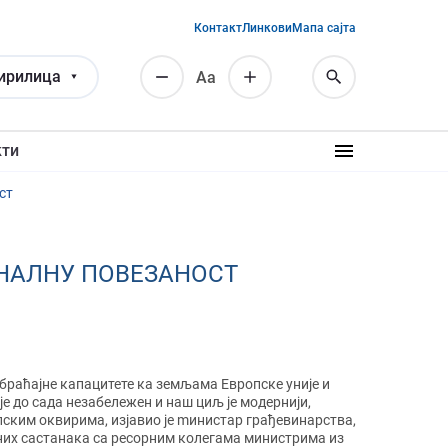
Контакт
Линкови
Мапа сајта
ирилица
Аа
кти
ст
ОНАЛНУ ПОВЕЗАНОСТ
обраћајне капацитете ка земљама Европске уније и
е до сада незабележен и наш циљ је модернији,
пским оквирима, изјавио је mинистар грађевинарства,
их састанака са ресорним колегама министрима из