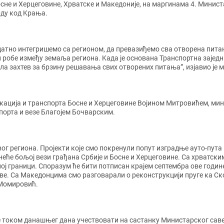
сне и Херцеговине, Хрватске и Македоније, на маргинама 4. Министа
ду код Kрања.
атно интегришемо са регионом, да превазиђемо сва отворена питањ
обе између земаља региона. Kада је основана Транспортна заједниц
ала захтев за брзину решавања свих отворених питања”, изјавио је
ација и транспорта Босне и Херцеговине Војином Митровићем, мин
орта и везе Благојем Бочварским.
г региона. Пројекти које смо покренули попут изградње ауто-пута
еће бољој вези грађана Србије и Босне и Херцеговине. Са хрватск
 граници. Споразум ће бити потписан крајем септембра ове године, а
аве. Са Македонцима смо разговарали о реконструкцији пруге ка С
е Момировић.
током данашњег дана учествовати на састанку Министарског савет