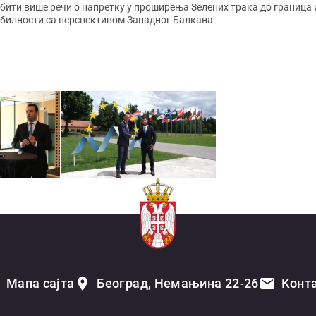
е бити више речи о напретку у проширења Зелених трака до граница
обилности са перспективом Западног Балкана.
Мапа сајта
Београд, Немањина 22-26
Конт