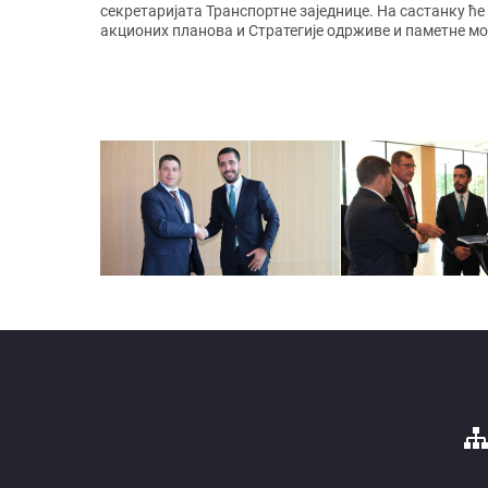
секретаријата Транспортне заједнице. На састанку ћ
акционих планова и Стратегије одрживе и паметне м