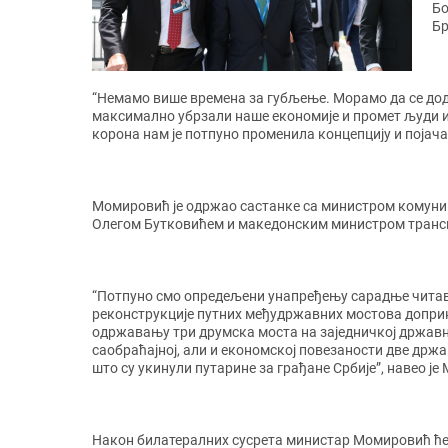
Бо
Бр
“Немамо више времена за губљење. Морамо да се дод
максимално убрзали наше економије и промет људи и р
корона нам је потпуно променила концепцију и појач
Момировић је одржаo састанке са министром комуник
Олегом Бутковићем и македонским министром трансп
“Потпуно смо опредељени унапређењу сарадње читаво
реконструкције путних међудржавних мостова доприн
одржавању три друмска моста на заједничкој државној
саобраћајној, али и економској повезаности две држ
што су укинули путарине за грађане Србије”, навео ј
Након билатералних сусрета министар Момировић ће 