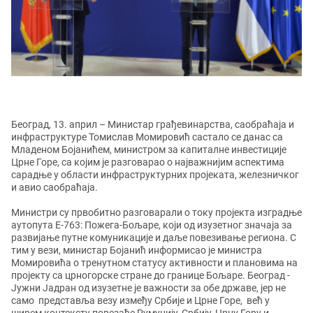
Београд, 13. април –
Министар грађевинарства, саобраћаја и
инфраструктуре Томислав Момировић састало се данас са
Младеном Бојанићем, министром за капиталне инвестиције
Црне Горе, са којим је разговарао о најважнијим аспектима
сарадње у области инфраструктурних пројеката, железничког
и авио саобраћаја.
Министри су првобитно разговарали о току пројекта изградње
аутопута Е-763: Пожега-Бољаре, који од изузетног значаја за
развијање путне комуникације и даље повезивање региона. С
тим у вези, министар Бојанић информисао је министра
Момировића о тренутном статусу активности и плановима на
пројекту са црногорске стране до границе Бољаре. Београд -
Јужни Јадран од изузетне је важности за обе државе, јер не
само представља везу између Србије и Црне Горе, већ у