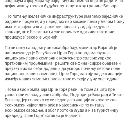
споразум о формирању заједничких тимова који ће радити на
дефинисању тачака будућег ауто-пута код границе Бољаре.
,,По питању железничке инфраструктуре имаћемо заједничке
радове и пројекте, а у наредних пар месеци ћемо у Белом Пољу
имати и заједнички гранични прелаз, укидају се дупле
границе, што ће смањити све царинске административне
процедуре'' рекао је Бојанић.
По питању сарадње у авиосаобраћају, министар Бојанић је
напоменуо да је Република Црна Гора поводом случаја
националне авио компаније Монтенегро ерлајнс упркос
претходним проблемима, решити све финансијске обавезе и
преузети их на себе, додавши да ускоро почињу летови нове
националне авио компаније Црне Горе, за коју на дестинацији
између наших земаља прве летове очекују у јуну ове године.
,,Нова авио компанија Црне Горе ради на томе да што пре
успоставимо ваздушни саобраћај Подгорица-Београд и Тиват-
Београд, јер свакако су се те две дестинације показале као
економски најисплативије и најкорисније по питању
економске сарадње, и због протока људи а и за туристичку
привреду Црне Горе'' истакао је Бојанић.