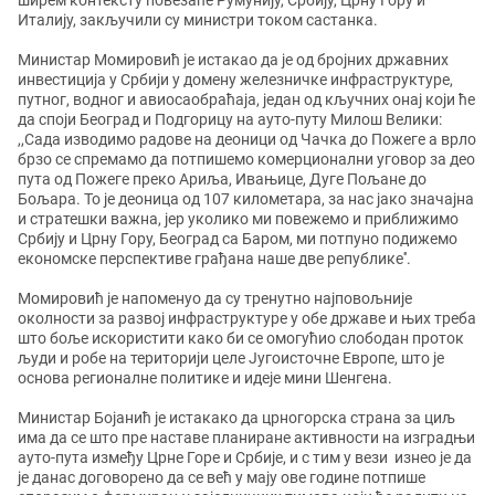
ширем контексту повезаће Румунију, Србију, Црну Гору и
Италију, закључили су министри током састанка.
Министар Момировић је истакао да је од бројних државних
инвестиција у Србији у домену железничке инфраструктуре,
путног, водног и авиосаобраћаја, један од кључних онај који ће
да споји Београд и Подгорицу на ауто-путу Милош Велики:
,,Сада изводимо радове на деоници од Чачка до Пожеге а врло
брзо се спремамо да потпишемо комерционални уговор за део
пута од Пожеге преко Ариља, Ивањице, Дуге Пољане до
Бољара. То је деоница од 107 километара, за нас јако значајна
и стратешки важна, јер уколико ми повежемо и приближимо
Србију и Црну Гору, Београд са Баром, ми потпуно подижемо
економске перспективе грађана наше две републике''.
Момировић је напоменуо да су тренутно најповољније
околности за развој инфраструктуре у обе државе и њих треба
што боље искористити како би се омогућио слободан проток
људи и робе на територији целе Југоисточне Европе, што је
основа регионалне политике и идеје мини Шенгена.
Министар Бојанић је истакако да црногорска страна за циљ
има да се што пре наставе планиране активности на изградњи
ауто-пута између Црне Горе и Србије, и с тим у вези изнео је да
је данас договорено да се већ у мају ове године потпише