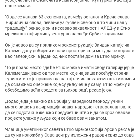
усвојена листа елемената нематеријалног културног наслеђа
наше земље.
"Овде се налази 63 експоната, између осталог и Крсна слава,
Ћирилична слова, певање уз гусле и све оно што чини нашу
традицију", рекао је он и исказао захвалност НАЛЕД-у и Етно
мрежи што афирмишу културно наслеђе Србије годинама.
Он је навео да су приликом реконструкције Зиндан капије на
Калемегдану добијени и нови простори који могу да се користе
као галеријски, а један од њих постаће дом за Етно мрежу.
"То је право место где ће Етно мрежа имати своју галерију јер је
Калемегдан једно од три места које највише посећују страни
туристи и то је прилика да на тај начин покажемо шта имамо и
да оснажимо оне жене које су укључене у саму Етно мрежу и
обезбедимо већа средста за њихов рад", рекао је он.
Додао је да је важно да Србија у наредном периоду учини
много више на афирмацији нашег народног стваралаштва, те
да се подстакне женско предузетништво и да се кроз овакве
пројекте улаже у људе који се баве овим занатом.
Чланица уметничког савета Етно мреже Софија Арсић рекла је
да су на изложби у Сава центру изложени радови свих до сада