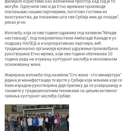
филијале користимо као изложбени простор кад год је то
могуће. Одлучили смо и да Етно мрежине производе
поклањамо нашим партнерима, поготово гостима из
иностранства, да покажемо шта све Србија има да понуди",
рекао је он.
Изложбу, која се ове године одржава под називом "Млади
настављају", под покровитељством Амбасаде Канаде и уз
подршку НАЛЕД-а и корпоративних партнера, већ
традиционално организује кровно удружење произвођача
рукотворина Етно мрежа, који ове године обележава 20
година рада на очувању културног наслеђа и економском
оснаживању жена.
Жирирана изложба под називом "Сто жена - сто минијатура"
једина је манифестација те врсте у Србији која женама које се
баве израдом рукотворина даје прилику да се усавршавају и
такмиче у традиционалним техникама са циљем активног
чувања културног наслеђа Србије.