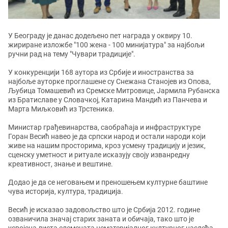
У Београду је данас додељено пет награда у оквиру 10.
жириране изложбе "100 жена - 100 минијатура" за најбољи
ручни рад на тему "Чувари традиције".
У конкуренцији 168 аутора из Србије и иностранства за
најбоље ауторке проглашене су Снежана Станојев из Опова,
Љубица Томашевић из Сремске Митровице, Јармила Рубанска
из Братиславе у Словачкој, Катарина Мандић из Панчева и
Марта Миљковић из Трстеника.
Министар грађевинарства, саобраћаја и инфраструктуре
Горан Весић навео је да српски народ и остали народи који
живе на нашим просторима, кроз усмену традицију и језик,
сценску уметност и ритуале исказују своју изванредну
креативност, знање и вештине.
Додао је да се неговањем и преношењем културне баштине
чува историја, култура, традиција.
Весић је исказао задовољство што је Србија 2012. године
озваничила значај старих заната и обичаја, тако што је