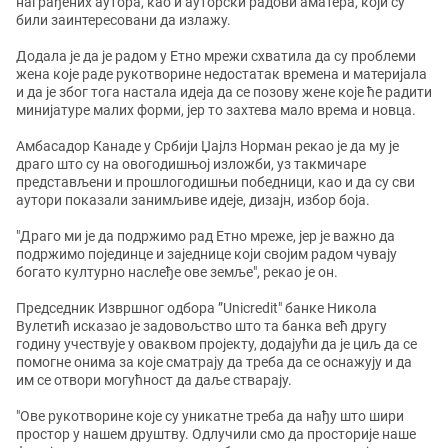
награђених аутора, као и ауторски радови аматера, који су
били заинтересовани да излажу.
Додала је да је радом у Етно мрежи схватила да су проблеми
жена које раде рукотворине недостатак времена и материјала
и да је због тога настала идеја да се позову жене које ће радити
минијатуре малих форми, јер то захтева мало врема и новца.
Амбасадор Канаде у Србији Џајлз Норман рекао је да му је
драго што су на овогодишњој изложби, уз такмичаре
представљени и прошлогодишњи победници, као и да су сви
аутори показали занимљиве идеје, дизајн, избор боја.
"Драго ми је да подржимо рад Етно мреже, јер је важно да
подржимо појединце и заједнице који својим радом чувају
богато културно наслеђе ове земље", рекао је он.
Председник Извршног одбора ”Unicredit" банке Никола
Вулетић исказао је задовољство што та банка већ другу
годину учествује у оваквом пројекту, додајући да је циљ да се
помогне онима за које сматрају да треба да се оснажују и да
им се отвори могућност да даље стварају.
"Ове рукотворине које су уникатне треба да нађу што шири
простор у нашем друштву. Одлучили смо да просторије наше