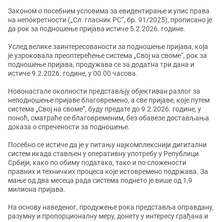
Законом о посебним условима за евидентирање и упис права
на непокретности („Сл. гласник РС“, бр. 91/2025), прописано је
да рок за подношење пријава истиче 5.2.2026. године.
Услед велике заинтересованости за подношење пријава, која
је узроковала преоптерећење система „Свој на своме“, рок за
подношење пријава, продужава се за додатна три дана и
истиче 9.2.2026. године, у 00.00 часова.
Новонастале околности представљју објективан разлог за
неподношење пријаве благовремено, а све пријаве, које путем
система „Свој на своме“, буду предате до 9.2.2026. године, у
поноћ, сматраће се благовременим, без обавезе достављања
доказа о спречености за подношење.
Посебно се истиче да је у питању најкомплекснији дигитални
систем икада стављен у оперативну употребу у Републици
Србији, како по обиму података, тако и по сложености
правних и техничких процеса које истовремено подржава. За
мање од два месеца рада система поднето је више од 1,9
милиона пријава.
На основу наведеног, продужење рока представља оправдану,
разумну и пропорционалну меру, донету у интересу грађана и