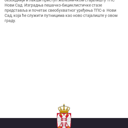
безбеднији и лакши приступ железничком стајалишту ТПС
Нови Сад. Изградња пешачко-бициклистичке стазе
представља и почетак свеобухватног уређења ТПС-а Нови
Сад, која ће служити путницима као ново стајалиште у овом
граду.