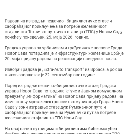
Радови на изградњи пешачко - бициклистичке стазе и
саобраћајног прикључења за потребе железничког
стајалишта Техничко-путничка станица (ТПС) у Новом Саду
почеће у понедељак, 25. маја 2026. године.
Градска управа за урбанизам и грађевинске послове Града
Новог Сада потврдила је Инфраструктури железнице Србије
20. маја пријаву радова на реализацији наведеног посла.
Извођач радова је „Extra-Auto Transport“ из Врбаса, а рок за
њихов завршетак је 22. септембар ове године.
Поред изградње пешачко-бициклистичке стазе, Градска
управа Новог Сада потврдила је јуче и Јавном комуналном
предузећу „Информатика“ из Новог Сада пријаву радова на
измештању мреже електронских комуникација Града Новог
Сада у зони изградње стазе дуж Руменачког пута и
саобраћајног прикључења на Руменачки пут за потребе
железничког стајалишта ТПС Нови Сад.
На овај начин путницима и бициклистима биће омогућен