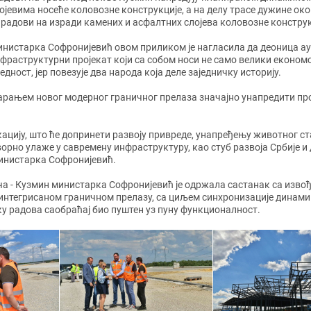
ојевима носеће коловозне конструкције, а на делу трасе дужине oко
 радови на изради камених и асфалтних слојева коловозне конструк
нистарка Софронијевић овом приликом је нагласила да деоница ау
фраструктурни пројекат који са собом носи не само велики економс
едност, јер повезује два народа која деле заједничку историју.
варањем новог модерног граничног прелаза значајно унапредити пр
кацију, што ће допринети развоју привреде, унапређењу животног ст
орно улаже у савремену инфраструктуру, као стуб развоја Србије 
министарка Софронијевић.
ча - Кузмин министарка Софронијевић је одржала састанак са изво
 интегрисаном граничном прелазу, са циљем синхронизације динам
ку радова саобраћај био пуштен уз пуну функционалност.