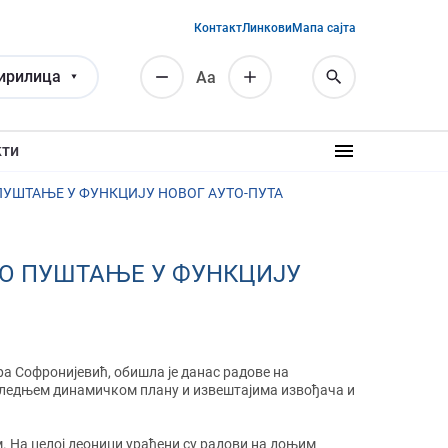
Контакт
Линкови
Мапа сајта
ирилица
Аа
кти
УШТАЊЕ У ФУНКЦИЈУ НОВОГ АУТО-ПУТА
О ПУШТАЊЕ У ФУНКЦИЈУ
а Софронијевић, обишла је данас радове на
оследњем динамичком плану и извештајима извођача и
. На целој деоници урађени су радови на доњим