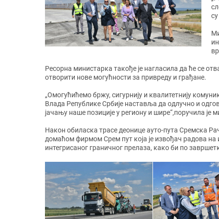
сл
су
Ми
ин
вр
Ресорна министарка такође је нагласила да ће се от
отворити нове могућности за привреду и грађане.
„Омогућићемо бржу, сигурнију и квалитетнију комуни
Влада Републике Србије наставља да одлучно и одгов
јачању наше позиције у региону и шире“,поручила је 
Након обиласка трасе деонице ауто-пута Сремска Ра
домаћом фирмом Срем пут која је извођач радова на
интегрисаног граничног прелаза, како би по завршет