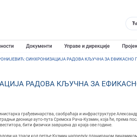
Ћ
лности
Документи
Управе и дирекције
Проје
ОНИЈЕВИЋ: СИНХРОНИЗАЦИЈА РАДОВА КЉУЧНА ЗА ЕФИКАСНО П
АЦИЈА РАДОВА КЉУЧНА ЗА ЕФИКАСН
нистарка грађевинарства, саобраћаја и инфраструктуре Александр
градњи деонице ауто-пута Сремска Рача-Кузмин, која ће, према п
веститора, бити физички завршена до краја ове године.
адови на траси код петље Кузмин напредују планираном динамиком