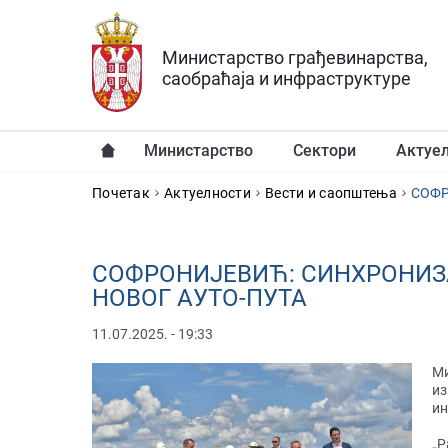
Прескочи на главни део садржаја
Министарство грађевинарства,
саобраћаја и инфраструктуре
Министарство
Сектори
Актуе
YOU ARE HERE
Почетак
Актуелности
Вести и саопштења
СОФР
СОФРОНИЈЕВИЋ: СИНХРОНИЗ
НОВОГ АУТО-ПУТА
11.07.2025. - 19:33
Ми
из
ин
„Р