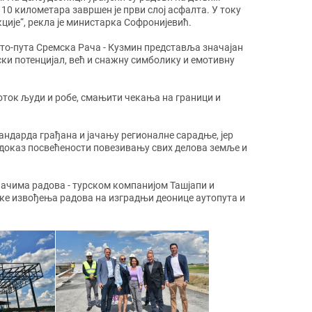
 10 километара завршен је први слој асфалта. У току
ције“, рекла је министарка Софронијевић.
то-пута Сремска Рача - Кузмин представља значајан
ки потенцијал, већ и снажну симболику и емотивну
оток људи и робе, смањити чекања на граници и
андарда грађана и јачању регионалне сарадње, јер
и доказ посвећености повезивању свих делова земље и
ђачима радова - турском компанијом Ташјапи и
ике извођења радова на изградњи деонице аутопута и