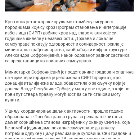
Кроз конкретне кораке пружамо стамбену сигурност
породицама које су кроз Програм становања и интеграције
избеглица (СИРП) добиле кров над главом, али које су
годинама живеле у неизвесности. Држава и локалне
самоуправе показују одговорност и солидарност, рекла је
министарка грађевинарства, саобраћаја и инфраструктуре
Александра Софронијевић, након одржаног радног састанка
са представницима локалних самоуправа.
Министарка Софронијевић је представнике градова и општина
на чијим територијама је реализован СИРП пројекат, као
донације италијанске владе, обавестила о закључку који је
донела Владе Републике Србије, у марту ове године, а који по
први пут ствара правну могућност да се ти станови могу
купити.
У циљу координирања даљих активности, прошле године
образована је Посебна радна група за решавање питања
даљег коришћења станова изграђених у оквиру СИРП-а, која
ће помоћи јединицама локалне самоуправе да донесу
потребне одлуке у циљу реализације куповине. Сви градови и