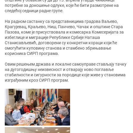
општине у обавези су да до 15. априла утврде чињенице
потребне за доношење одлуке, које ће бити размотрене на
следећој седници радне групе.
На радном састанку са представницима градова Ваљево,
Крагујевац, Краљево, Ниш, Панчево, Чачак и општине Стара
Пазова, коме је присуствовала и комесарка Комесеријата за
избеглице и миграције Републике Србије Наташа
Станисављевић, договорени су конкретни кораци који ће
омогућити куповину станова и стамбено збрињавање
корисника СИРП програма.
Овим решењем држава и локалне самоуправе стављају тачку
на дугогодишњу неизвесност и отварају ново поглавље
стабилности и сигурности за породице које живе у становима
изграђеним кроз СИРП програм.