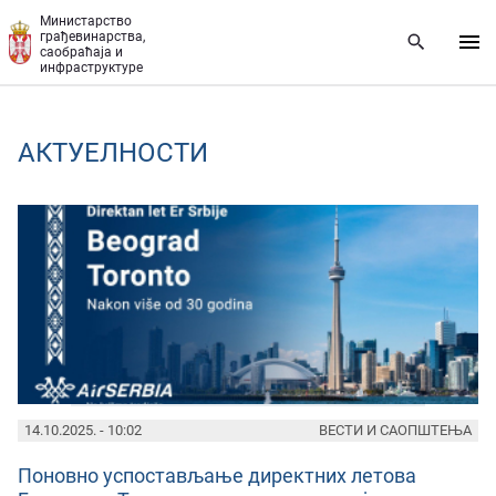
Прескочи на главни део садржаја
Министарство
грађевинарства,
саобраћаја и
инфраструктуре
AКТУЕЛНОСТИ
PAGES
14.10.2025. - 10:02
ВЕСТИ И САОПШТЕЊА
Поновно успостављање директних летова