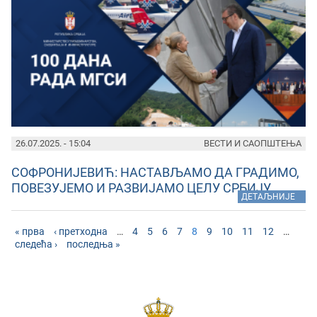
26.07.2025. - 15:04
ВЕСТИ И САОПШТЕЊА
СОФРОНИЈЕВИЋ: НАСТАВЉАМО ДА ГРАДИМО,
ПОВЕЗУЈЕМО И РАЗВИЈАМО ЦЕЛУ СРБИЈУ
»
ДЕТАЉНИЈЕ
« прва
‹ претходна
…
4
5
6
7
8
9
10
11
12
…
следећа ›
последња »