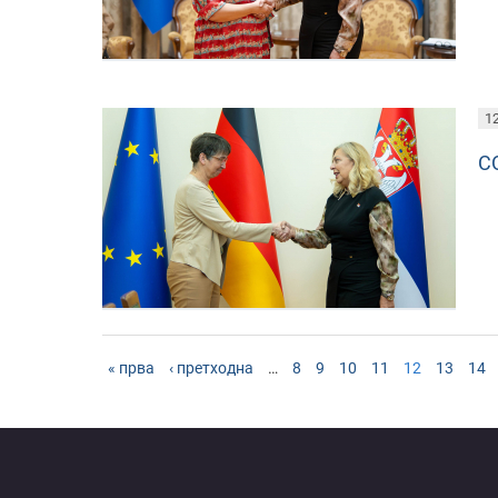
12
С
« прва
‹ претходна
…
8
9
10
11
12
13
14