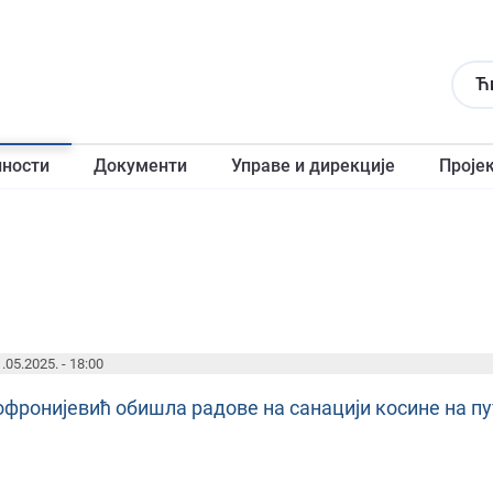
Ћ
лности
Документи
Управе и дирекције
Проје
.05.2025. - 18:00
офронијевић обишла радове на санацији косине на пу