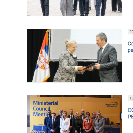
20
С
ра
16
С
Р