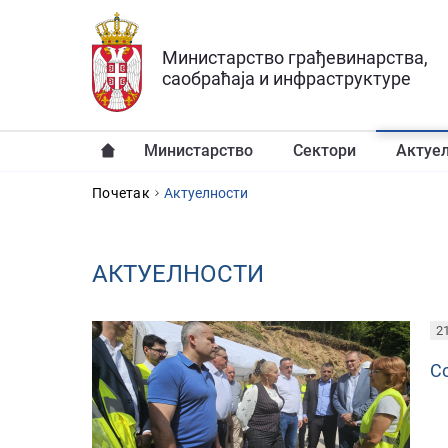
Прескочи на главни део садржаја
Министарство грађевинарства,
саобраћаја и инфраструктуре
Министарство
Сектори
Актуе
YOU ARE HERE
Почетак
Aктуелности
AКТУЕЛНОСТИ
PAGES
21
С