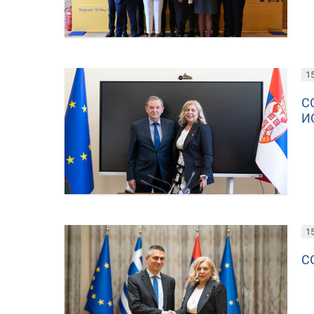
15
С
И
15
С