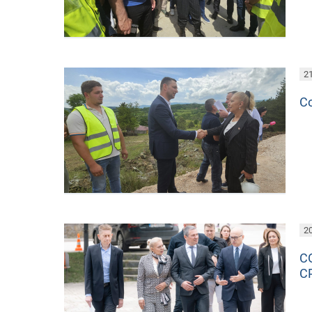
21
Со
20
С
С