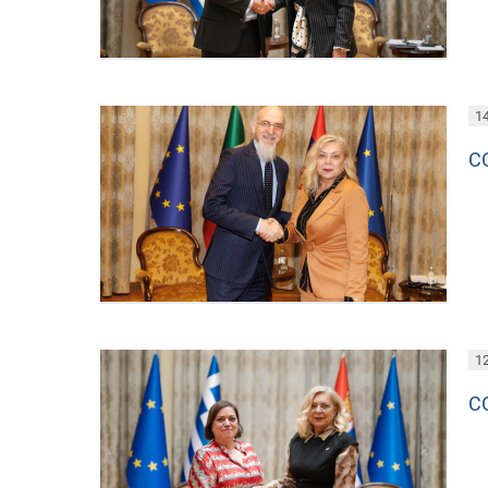
14
С
12
С