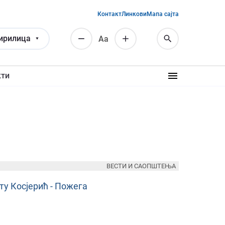
Контакт
Линкови
Мапа сајта
ирилица
Аа
кти
ВЕСТИ И САОПШТЕЊА
ту Косјерић - Пожега