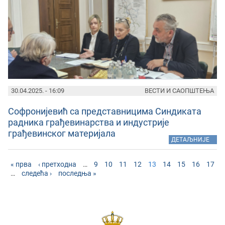
30.04.2025. - 16:09
ВЕСТИ И САОПШТЕЊА
Софронијевић са представницима Синдиката
радника грађевинарства и индустрије
грађевинског материјала
»
ДЕТАЉНИЈЕ
« прва
‹ претходна
…
9
10
11
12
13
14
15
16
17
…
следећа ›
последња »