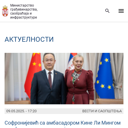
Прескочи на главни део садржаја
Министарство
грађевинарства,
саобраћаја и
инфраструктуре
AКТУЕЛНОСТИ
PAGES
09.05.2025. - 17:20
ВЕСТИ И САОПШТЕЊА
Софронијевић са амбасадором Кине Ли Мингом