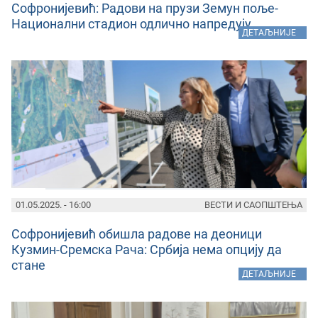
Софронијевић: Радови на прузи Земун поље-
Национални стадион одлично напредују
»
ДЕТАЉНИЈЕ
01.05.2025. - 16:00
ВЕСТИ И САОПШТЕЊА
Софронијевић обишла радове на деоници
Кузмин-Сремска Рача: Србија нема опцију да
стане
»
ДЕТАЉНИЈЕ