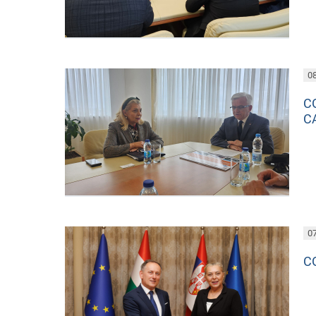
08
С
С
07
С