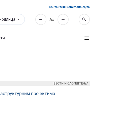
Контакт
Линкови
Мапа сајта
ирилица
Аа
кти
ВЕСТИ И САОПШТЕЊА
раструктурним пројектима