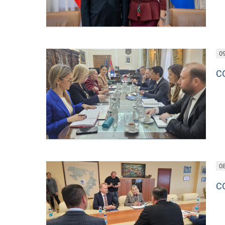
09
С
08
С