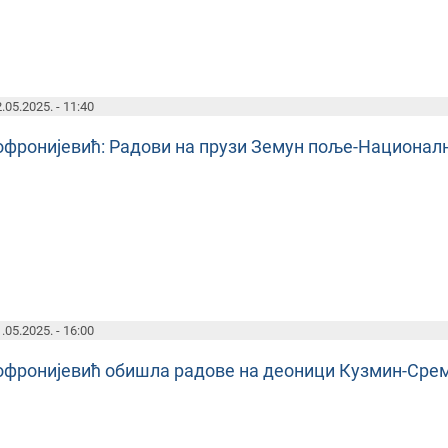
.05.2025. - 11:40
офронијевић: Радови на прузи Земун поље-Националн
.05.2025. - 16:00
офронијевић обишла радове на деоници Кузмин-Сремс