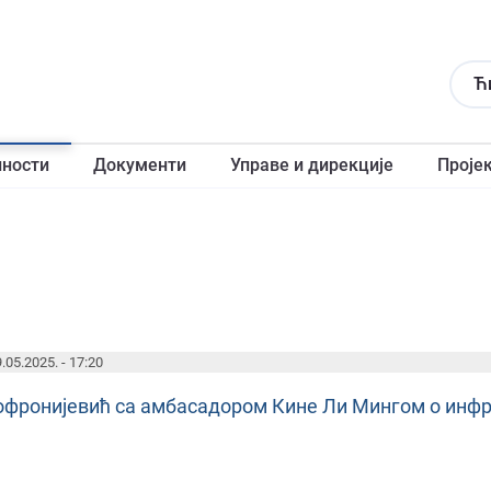
Ћ
лности
Документи
Управе и дирекције
Проје
.05.2025. - 17:20
офронијевић са амбасадором Кине Ли Мингом о инф