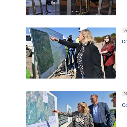
02
С
01
С