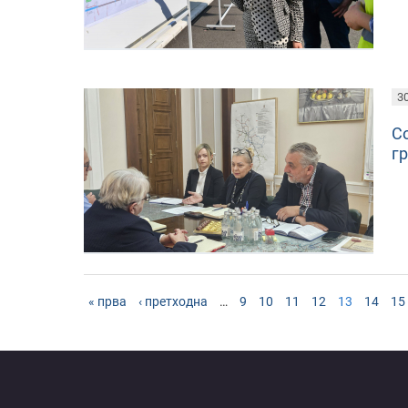
30
С
г
« прва
‹ претходна
…
9
10
11
12
13
14
15