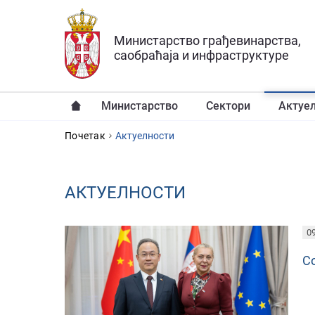
Прескочи на главни део садржаја
Министарство грађевинарства,
саобраћаја и инфраструктуре
Министарство
Сектори
Актуе
YOU ARE HERE
Почетак
Aктуелности
AКТУЕЛНОСТИ
PAGES
09
С