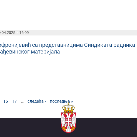
.04.2025. - 16:09
офронијевић са представницима Синдиката радника 
рађевинског материјала
16
17
…
следећа ›
последња »