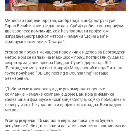
Министар грађевинарства, саобраћаја и инфраструктуре
Горан Весић изјавио је данас да је Србија добила конзорцијум
две европске компаније, које ће управљати пројектом
изградње Београдског метроа - немачки "Дојче Бан" и
француска компанија "Систра".
Уговор за пројект менаџера прве линије и депоа за Београдски
метро, који се налази на Макишком пољу, потписали су данас
секретар за јавни превоз Предраг Лукић, директор ЈКП
"Београдски метро и воз" Андрија Младеновић и водећи члан
групе понуђача " DB Engineering & Counsalting" Наташа
Безмаревић.
“Добили смо конзорцијум две реномиране европске
компаније, немачке компаније Дојче Бан, која је немачка
железница и француске компаније Систра, које су победиле на
тендеру и које ће управљати пројектом изградње Београдског
метроа.
Уговор је вредан 46 милиона евра, расписан је из буџета
републике Србије, што значи да га ми комплетно покривамо из