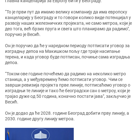
главна канцеларија за Европу бити у Београду.
“То је први пут да имамо велику компанију да има европску
канцеларију у Београду и то говори колико виде потенцијал у
развоју наших железничких пројеката, не само метроа, који је
део тога, већ брзих пруга и свега што планирамо да радимо",
поручио је Весић.
Он је поручио да ће у наредном периоду потписати уговор за
изградњу депоа на Макишком пољу где траје насипање
терена, и када уговор буде потписан, почиње сама изградња
депоа.
“Током ове године почећемо да радимо на неколико метро
станица, а у међувремену ћемо потписати уговор. Чим се
заврши ревизија пројекта прве линије, потписаћемо уговор о
изградњи те линије и тако ће београдски сан о метроу, који је
трајао дуже од 50 година, коначно постати јава", закључио је
Весић.
Он је додао да ће 2028. године Београд добити прву линију, а
2030. године другу линију метроа.