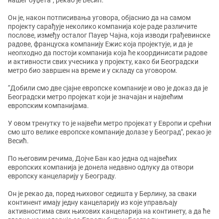
нашег буџета", рекао је Весић.
Он је, након потписивања уговора, објаснио да на самом
пројекту сарађује неколико компанија које раде различите
послове, између осталог Пауер Чајна, која изводи грађевинске
радове, француска компанију Ежис која пројектује, и да је
неопходно да постоји компанија која ће координисати радове
и активности свих учесника у пројекту, како би Београдски
метро био завршен на време и у складу са уговором.
“Добили смо две сјајне европске компаније и ово је доказ да је
Београдски метро пројекат који је значајан и највећим
европским компанијама.
У овом тренутку то је највећи метро пројекат у Европи и срећни
смо што велике европске компаније долазе у Београд", рекао је
Весић.
По његовим речима, Дојче Бан као једна од највећих
европских компанија је донела недавно одлуку да отвори
европску канцеларију у Београду.
Он је рекао да, поред њиховог седишта у Берлину, за сваки
континент имају једну канцеларију из које управљају
активностима свих њихових канцеларија на континету, а да ће