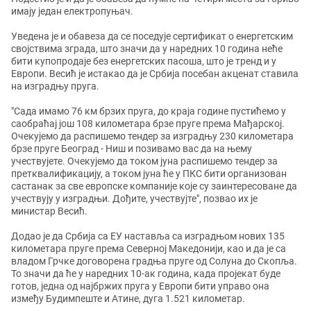
имају један електропуњач.
Уведена је и обавеза да се поседује сертификат о енергетским
својствима зграда, што значи да у наредних 10 година неће
бити купопродаје без енергетских пасоша, што је тренд и у
Европи. Весић је истакао да је Србија посебан акценат ставила
на изградњу пруга.
"Сада имамо 76 км брзих пруга, до краја године пустићемо у
саобраћај још 108 километара брзе пруге према Мађарској.
Очекујемо да распишемо тендер за изградњу 230 километара
брзе пруге Београд - Ниш и позивамо вас да на њему
учествујете. Очекујемо да током јуна распишемо тендер за
претквалификацију, а током јуна ће у ПКС бити организован
састанак за све европске компаније које су заинтересоване да
учествују у изградњи. Дођите, учествујте", позвао их је
министар Весић.
Додао је да Србија са ЕУ наставља са изградњом нових 135
километара пруге према Северној Македонији, као и да је са
владом Грчке договорена градња пруге од Солуна до Скопља.
То значи да ће у наредних 10-ак година, када пројекат буде
готов, једна од најбржих пруга у Европи бити управо она
између Будимпеште и Атине, дуга 1.521 километар.