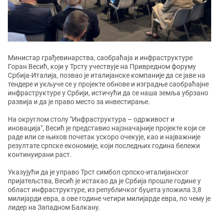
Министар грађевинарства, саобраћаја и инфраструктуре
Горан Весић, који у Трсту учествује на Привредном форуму
Србија-Италија, позвао је италијанске компаније да се јаве на
тендере и укључе се у пројекте обнове и изградње саобраћајне
инфраструктуре у Србији, истичући да се наша земља убрзано
развија и да је право место за инвестирање.
На округлом столу "Инфраструктура – одрживост и
иновација", Весић је представио најзначајније пројекте који се
раде или се њихов почетак ускоро очекује, као и најважније
резултате српске економије, који последњих година бележи
континуирани раст.
Указујући да је управо Трст симбол српско-италијанског
пријатељства, Весић је истакао да је Србија прошле године у
област инфраструктуре, из републичког буџета уложила 3,8
милијарди евра, а ове године четири милијарде евра, по чему је
лидер на Западном Балкану.