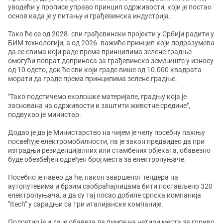
уводећи у прописе управо принцип одрживости, који је постао
основ када је у питању и грађевинска индустрија.
Тако ће се од 2028. сви грађевински пројекти у Србији радити у
БИМ технологији, а од 2026. важиће принцип који подразумева
да се свима који раде према принципима зелене градње
омогући поврат доприноса за грађевинско земљиште у износу
од 10 одсто, док ће сви који граде више од 10.000 квадрата
морати да граде према принципима зелене градње.
"Тако подстичемо еколошке материјале, градњу која је
заснована на одрживости и заштити животне средине",
подвукао је министар.
Додао је да је Министарство на чијем је челу посебну пажњу
посвећује електромобилности, па је закон предвидео да при
изградњи резиденцијалних или стамбених објеката, обавезно
буде обезбеђен одређен број места за електропуњаче.
Посебно је навео да ће, након завршеног тендера на
аутопутевима и брзим саобраћајницама бити постављено 320
електропуњача, а да су тај посао добиле српска компанија
"Itech" у сарадњи са три италијанске компаније.
Подсетио је и да је обавеза да пумпе на четири места за гориво