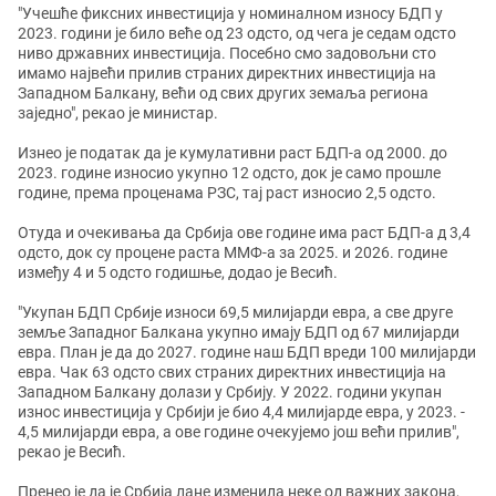
"Учешће фиксних инвестиција у номиналном износу БДП у
2023. години је било веће од 23 одсто, од чега је седам одсто
ниво државних инвестиција. Посебно смо задовољни сто
имамо највећи прилив страних директних инвестиција на
Западном Балкану, већи од свих других земаља региона
заједно", рекао је министар.
Изнео је податак да је кумулативни раст БДП-а од 2000. до
2023. године износио укупно 12 одсто, док је само прошле
године, према проценама РЗС, тај раст износио 2,5 одсто.
Отуда и очекивања да Србија ове године има раст БДП-а д 3,4
одсто, док су процене раста ММФ-а за 2025. и 2026. године
између 4 и 5 одсто годишње, додао је Весић.
"Укупан БДП Србије износи 69,5 милијарди евра, а све друге
земље Западног Балкана укупно имају БДП од 67 милијарди
евра. План је да до 2027. године наш БДП вреди 100 милијарди
евра. Чак 63 одсто свих страних директних инвестиција на
Западном Балкану долази у Србију. У 2022. години укупан
износ инвестиција у Србији је био 4,4 милијарде евра, у 2023. -
4,5 милијарди евра, а ове године очекујемо још већи прилив",
рекао је Весић.
Пренео је да је Србија лане изменила неке од важних закона,