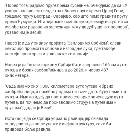
"Поред тога, радимо пруге према суседима, очекујемо да са ЕУ
ускоро распишемо тендер за обнову пруге према Црној Гори,
градимо пругу Београд - Сарајево, као што ћемо градити пругу
према Румунији. Италијанске компаније које имају искуства са
извођењем радова на железници могу да дођу до тих послова",
указао им је Весић.
Навео је и да у оквиру пројекта "Запловимо Србијом", следи
неколико пројеката обнове и изградње лука, где такође
постоји простор за италијанске компаније.
Навео је да ће ове године у Србији бити завршено 166 км ауто-
путева и брзих саобраћајница а до 2026. и нових 487
километара.
"Сада имамо око 1.000 километара аутопутева и брзих
саобраћајница, а посебно радимо на томе да то буду паметни
путеви. Имамо идеју да поставимо соларне панеле дуж ауто-
путева, да почнемо да производимо струју на путевима и
пругама", додао је Весић.
Истакао је да се Србија убрзано развија, јер се влада
определила да више улаже у инфраструктуру, како би
привреда боље радила.