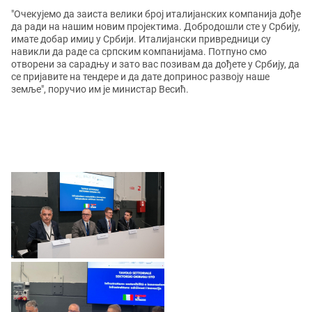
"Очекујемо да заиста велики број италијанских компанија дође
да ради на нашим новим пројектима. Добродошли сте у Србију,
имате добар имиџ у Србији. Италијански привредници су
навикли да раде са српским компанијама. Потпуно смо
отворени за сарадњу и зато вас позивам да дођете у Србију, да
се пријавите на тендере и да дате допринос развоју наше
земље", поручио им је министар Весић.