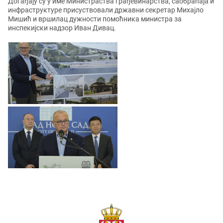
Догађају су у име Министраства грађевинарства, саобраћаја и
инфраструктуре присуствовали државни секретар Михајло
Мишић и вршилац дужности помоћника министра за
инспекијски надзор Иван Дивац.