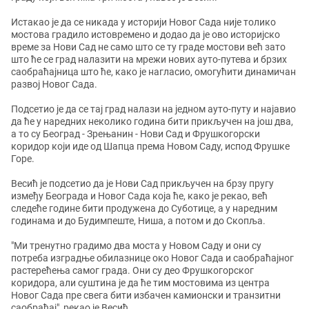
Истакао је да се никада у историји Новог Сада није толико
мостова градило истовремено и додао да је ово историјско
време за Нови Сад не само што се ту граде мостови већ зато
што ће се град налазити на мрежи нових ауто-путева и брзих
саобраћајница што ће, како је нагласио, омогућити динамичан
развој Новог Сада.
Подсетио је да се тај град налази на једном ауто-путу и најавио
да ће у наредних неколико година бити прикључен на још два,
а то су Београд - Зрењанин - Нови Сад и Фрушкогорски
коридор који иде од Шапца према Новом Саду, испод Фрушке
Горе.
Весић је подсетио да је Нови Сад прикључен на брзу пругу
између Београда и Новог Сада која ће, како је рекао, већ
следеће године бити продужена до Суботице, а у наредним
годинама и до Будимпеште, Ниша, а потом и до Скопља.
"Ми тренутно градимо два моста у Новом Саду и они су
потреба изградње обилазнице око Новог Сада и саобраћајног
растерећења самог града. Они су део Фрушкогорског
коридора, али суштина је да ће тим мостовима из центра
Новог Сада пре свега бити избачен камионски и транзитни
саобраћај", рекао је Весић.