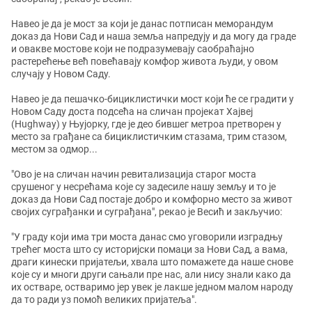
Навео је да је мост за који је данас потписан меморандум
доказ да Нови Сад и наша земља напредују и да могу да граде
и овакве мостове који не подразумевају саобраћајно
растерећење већ повећавају комфор живота људи, у овом
случају у Новом Саду.
Навео је да пешачко-бициклистички мост који ће се градити у
Новом Саду доста подсећа на сличан пројекат Хајвеј
(Hughway) у Њујорку, где је део бившег метроа претворен у
место за грађане са бициклистичким стазама, трим стазом,
местом за одмор...
"Ово је на сличан начин ревитализација старог моста
срушеног у несрећама које су задесиле нашу земљу и то је
доказ да Нови Сад постаје добро и комфорно место за живот
својих суграђанки и суграђана", рекао је Весић и закључио:
"У граду који има три моста данас смо уговорили изградњу
трећег моста што су историјски помаци за Нови Сад, а вама,
драги кинески пријатељи, хвала што помажете да наше снове
које су и многи други сањали пре нас, али нису знали како да
их остваре, остваримо јер увек је лакше једном малом народу
да то ради уз помоћ великих пријатеља".