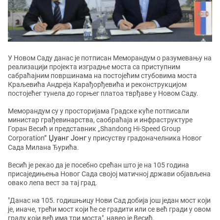
У Новом Саду данас је потписан Меморандум о разумевању на
реализацији пројекта изградње моста са приступним
сабраћајним површинама на постојећим стубовима моста
Краљевића Андреја Карађорђевића и реконструкцијом
постојећег тунела до горњег платоа тврђаве у Новом Саду.
Меморандум су у просторијама Градске куће потписали
министар грађевинарства, саобраћаја и инфраструктуре
Горан Весић и представник „Shandong Hi-Speed Group
Џуанг Јонг
Corporation”
у присуству градоначелника Новог
Сада Милана Ђурића.
Весић је рекао да је посебно срећан што је на 105 година
присаједињења Новог Сада својој матичној држави објављена
овако лепа вест за тај град.
"Данас на 105. годишњицу Нови Сад добија још један мост који
је, иначе, трећи мост који ће се градити или се већ гради у овом
граду који већ има три моста", навео је Весић.