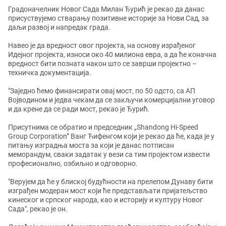
Градоначелник Новог Сада Милан Ђурић је рекао да данас
присуствујемо стварању позитивне историје за Нови Сад, за
даљи развој и напредак града.
Навео је да вредност овог пројекта, на основу израђеног
Идејног пројекта, износи око 40 милиона евра, а да ће коначна
вредност бити позната након што се заврши пројектно –
техничка документација.
"Заједно ћемо финансирати овај мост, по 50 одсто, са АП
Војводином и једва чекам да се закључи комерцијални уговор
и да крене да се ради мост, рекао је Ђурић.
Присутнима се обратио и председник „Shandong Hi-Speed
Group Corporation” Ванг Ћифенгом који је рекао да ће, када је у
питању изградња моста за који је данас потписан
меморандум, сваки задатак у вези са тим пројектом извести
професионално, озбиљно и одговорно.
"Верујем да ће у блиској будућности на прелепом Дунаву бити
изграђен модеран мост који ће представљати пријатељство
кинеског и српског народа, као и историју и културу Новог
Сада", рекао је он.