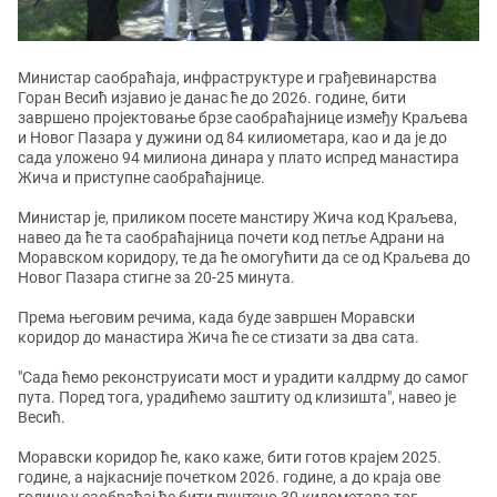
Министар саобраћаја, инфраструктуре и грађевинарства
Горан Весић изјавио је данас ће до 2026. године, бити
завршено пројектовање брзе саобраћајнице између Краљева
и Новог Пазара у дужини од 84 килиометара, као и да је до
сада уложено 94 милиона динара у плато испред манастира
Жича и приступне саобраћајнице.
Министар је, приликом посете манстиру Жича код Краљева,
навео да ће та саобраћајница почети код петље Адрани на
Моравском коридору, те да ће омогућити да се од Краљева до
Новог Пазара стигне за 20-25 минута.
Према његовим речима, када буде завршен Моравски
коридор до манастира Жича ће се стизати за два сата.
"Сада ћемо реконструисати мост и урадити калдрму до самог
пута. Поред тога, урадићемо заштиту од клизишта", навео је
Весић.
Моравски коридор ће, како каже, бити готов крајем 2025.
године, а најкасније почетком 2026. године, а до краја ове