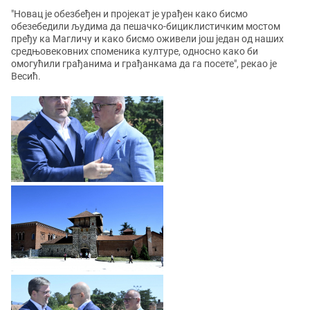
"Новац је обезбеђен и пројекат је урађен како бисмо
обезебедили људима да пешачко-бициклистичким мостом
пређу ка Магличу и како бисмо оживели још један од наших
средњовековних споменика културе, односно како би
омогућили грађанима и грађанкама да га посете", рекао је
Весић.