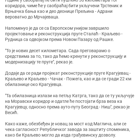
године у саобраћај ће бити пуштено 30 километара тог
коридора, чиме ће у саобраћај бити укључени Трстеник и
Врњачка бања као и део деонице Прељина - Адрани
вероватно до Мрчајеваца.
Напоменуо је да се са Европском унијом завршило
пројектовање и реконструкција пруге Сталаћ - Краљево -
Рудница са одвојком према Новом Пазару од Рашке.
"То је нових десет километара. Сада преговарамо о
средствима за то, тако да ћемо кренути у реконструкцију и
модернизацију те пруге", рекао је.
Додаје да се ради пројекат реконструкције пруге Крагујевац -
Краљево и Краљево - Чачак - Пожега, као и да се гради 22 км
обилазнице око Крагујевца.
"Та обилазница излази на петљу Катрга, тако да се ту укључује
на Моравски коридор и одатле ће постојати брза веза ка
Крагујевцу, односно према ауто-путу Београд - Ниш", рекао је
Весић.
Како каже, обезбеђен је новац за мост код Маглича, али се
чека сагласност Републичког завода за заштиту споменика,
како би Краљево могло да изда грађевинску дозволу.