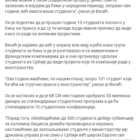
веома важан у овом социјалном процесу, данас сам се
захвалио и верујем да ћемо у наредном периоду, заправо ове
године, већ имати више студената", рекао је Весић.
Он је подсетио да је прошле године 10 студената послато у
Кину на праксу и да су ти млади људи имали прилику да виде
како се ради на великим пројектима.
Весић је најавио да већ у априлу или мају креће нова група
студената за Кину и да је разговарао и са америчким и
француским компанијама да и они организују одлазак
студената из Србије да виде пројекте које те компаније раде у
иностранству.
"Ове године имаћемо, по нашем плану, скоро 101 студент који
ће ићи на стручне праксе у иностранству", рекао је Весић.
Он је нагласио и да је МГСИ ове године одобрило 50 милиона
динара за стипендирање студентских програма и да ће
стипендирати 10 студентских конференција.
"Поред тога, обезбедићемо да 500 студената добију субвенцију
за куповину бицикла домаће производње и наравно,
наставићемо да запошљавамо студенте у министарству јер
државна управа је не само у Србији већ широм Европе све