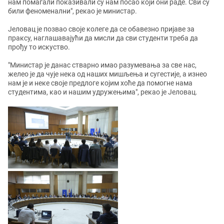
нам помагали показивали су нам посао који они раде. Сви су
били феноменални", рекао је министар.
Јеловац је позвао своје колеге да се обавезно пријаве за
праксу, наглашавајући да мисли да сви студенти треба да
прођу то искуство.
"Министар је данас стварно имао разумевања за све нас,
желео је да чује нека од наших мишљења и сугестије, а изнео
нам је и неке своје предлоге којим хоће да помогне нама
студентима, као и нашим удружењима", рекао је Јеловац.