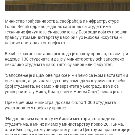
Министар грађевинарства, саобраћаја и инфраструктуре
Горан Весић одржао је данас састанак са студентима
техничких факултета Универзитета у Београду који су прошли
праксу у том министарству како би чуо њихова искуства и
најавио наставак тог пројекта.
Весић је након састанка рекао да је праксу прошло, током три
недеље, 130 студената и да је у министарству већ запослено
неколико студената након што су завршили факултет.
"Запослење је и циљ ове праксе и ми ћемо са њом наставити и
ове године, а циљ нам је да покушамо да укључимо што већи
број студената, не само Универзитета у Београду, већ и са
универзитета у Нишу, Крагујевцу и Новом Саду", рекао је он.
Према речима министра, до сада скоро 1.000 студената
учествовало у пројекту праксе.
"На данашњем састанку су били и ментори, који раде са
студентима, а ми их имамо у министарству преко 20. Њима,
али и Београдском универзитету, као и Центру за праксе који је