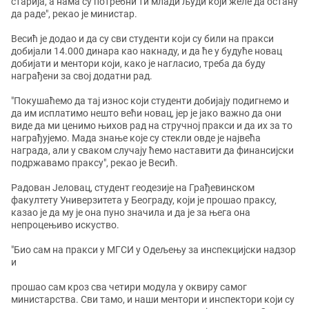
старија, а нама су потребни ти млади људи који желе да остану
да раде", рекао је министар.
Весић је додао и да су сви студенти који су били на пракси
добијали 14.000 динара као накнаду, и да ће у будуће новац
добијати и ментори који, како је нагласио, треба да буду
награђени за свој додатни рад.
"Покушаћемо да тај износ који студенти добијају подигнемо и
да им исплатимо нешто већи новац, јер је јако важно да они
виде да ми ценимо њихов рад на стручној пракси и да их за то
награђујемо. Мада знање које су стекли овде је највећа
награда, али у сваком случају ћемо наставити да финансијски
подржавамо праксу", рекао је Весић.
Радован Јеловац, студент геодезије на Грађевинском
факултету Универзитета у Београду, који је прошао праксу,
казао је да му је она пуно значила и да је за њега она
непроцењиво искуство.
"Био сам на пракси у МГСИ у Одељењу за инспекцијски надзор
и
прошао сам кроз сва четири модула у оквиру самог
министарства. Сви тамо, и наши ментори и инспектори који су