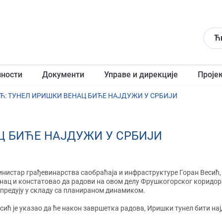
Ћ
лности
Документи
Управе и дирекције
Проје
Ћ: ТУНЕЛ ИРИШКИ ВЕНАЦ БИЋЕ НАЈДУЖИ У СРБИЈИ
Ц БИЋЕ НАЈДУЖИ У СРБИЈИ
нистар грађевинарства саобраћаја и инфраструктуре Горан Весић,
нац и констатовао да радови на овом делу Фрушкогорског коридора, 
предују у складу са планираном динамиком.
сић је указао да ће након завршетка радова, Иришки тунел бити нај