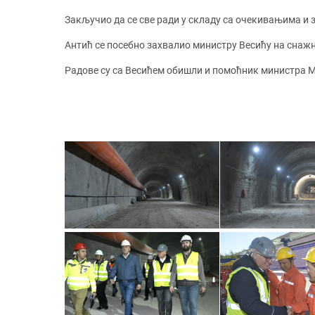
Закључио да се све ради у складу са очекивањима и
Антић се посебно захвалио министру Весићу на снажн
Радове су са Весићем обишли и помоћник министра М