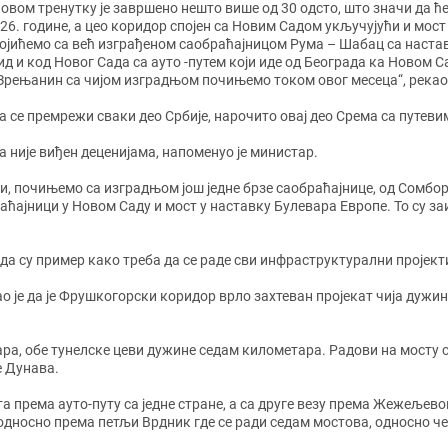
 овом тренутку је завршено нешто више од 30 одсто, што значи да 
26. године, а цео коридор спојен са Новим Садом укључујући и мос
ојићемо са већ изграђеном саобраћајницом Рума – Шабац са настав
д и код Новог Сада са ауто -путем који иде од Београда ка Новом С
Зрењанин са чијом изградњом почињемо током овог месеца“, рекао 
 да се премрежи сваки део Србије, нарочито овај део Срема са путев
а није виђен деценијама, напоменуо је министар.
, почињемо са изградњом још једне брзе саобраћајнице, од Сомбора д
аћајници у Новом Саду и мост у наставку Булевара Европе. То су за
 да су пример како треба да се раде сви инфраструктурални пројект
о је да је Фрушкогорски коридор врло захтеван пројекат чија дужи
тара, обе тунелске цеви дужине седам километара. Радови на мосту 
е Дунава.
а према аутo-путу са једне стране, а са друге везу према Жежељевом
дносно према петљи Врдник где се ради седам мостова, односно чет