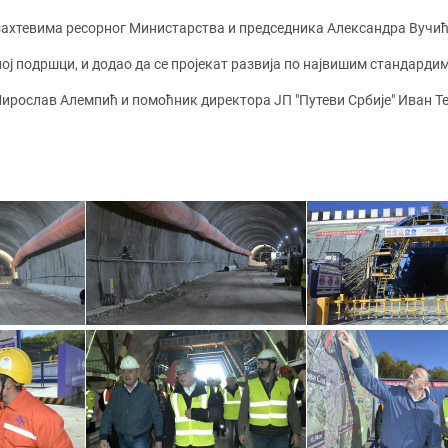
 захтевима ресорног Министарства и председника Александра Вучић
ој подршци, и додао да се пројекат развија по највишим стандарди
ирослав Алемпић и помоћник директора ЈП "Путеви Србије" Иван Те