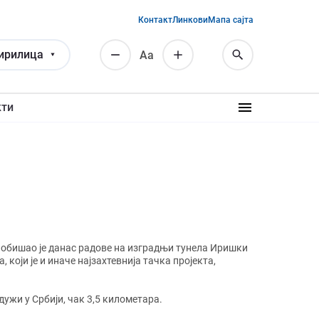
Контакт
Линкови
Мапа сајта
ирилица
Аа
кти
 обишао је данас радове на изградњи тунела Иришки
који је и иначе најзахтевнија тачка пројекта,
дужи у Србији, чак 3,5 километара.