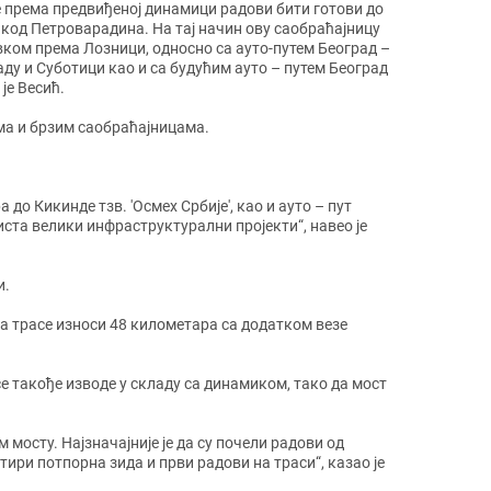
ће према предвиђеној динамици радови бити готови до
т код Петроварадина. На тај начин ову саобраћајницу
ком према Лозници, односно са ауто-путем Београд –
аду и Суботици као и са будућим ауто – путем Београд
је Весић.
има и брзим саобраћајницама.
о Кикинде тзв. 'Осмех Србије', као и ауто – пут
иста велики инфраструктурални пројекти“, навео је
и.
на трасе износи 48 километара са додатком везе
се такође изводе у складу са динамиком, тако да мост
 мосту. Најзначајније је да су почели радови од
ири потпорна зида и први радови на траси“, казао је