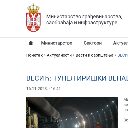
Прескочи на главни део садржаја
Министарство грађевинарства,
саобраћаја и инфраструктуре
Министарство
Сектори
Актуе
YOU ARE HERE
Почетак
Актуелности
Вести и саопштења
ВЕСИ
ВЕСИЋ: ТУНЕЛ ИРИШКИ ВЕНА
16.11.2023. - 16:41
Ми
ве
на
Ве