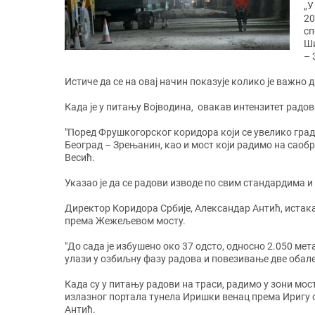
„У
20
сп
Ши
– 
Истиче да се на овај начин показује колико је важно
Када је у питању Војводина, овакав интензитет радов
"Поред Фрушкогорског коридора који се увелико гради
Београд – Зрењанин, као и мост који радимо на саобр
Весић.
Указао је да се радови изводе по свим стандардима и
Директор Коридора Србије, Александар Антић, истака
према Жежељевом мосту.
"До сада је избушено око 37 одсто, односно 2.050 ме
улази у озбиљну фазу радова и повезивање две обал
Када су у питању радови на траси, радимо у зони мост
излазног портала тунела Иришки венац према Иригу о
Антић.