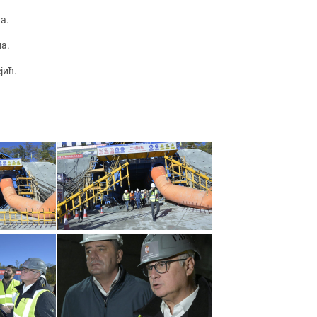
а.
ма.
јић.