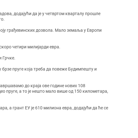
радова, додајући да је у четвртом кварталу прошле
то.
 броју грађевинских дозвола. Мало земаља у Европи
е скоро четири милијарди евра.
и Грчке.
њу брзе пруге која треба да повеже Будимпешту и
Завршавамо до краја ове године нових 108
о пруге, а то је нешто мало више од 150 километара,
а, а грант ЕУ је 610 милиона евра, додајући да ће се