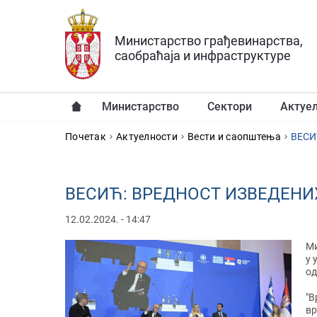
Прескочи на главни део садржаја
Министарство грађевинарства,
саобраћаја и инфраструктуре
Министарство
Сектори
Актуе
YOU ARE HERE
Почетак
Актуелности
Вести и саопштења
ВЕСИ
ВЕСИЋ: ВРЕДНОСТ ИЗВЕДЕНИХ
12.02.2024. - 14:47
Ми
у 
од
"В
вр