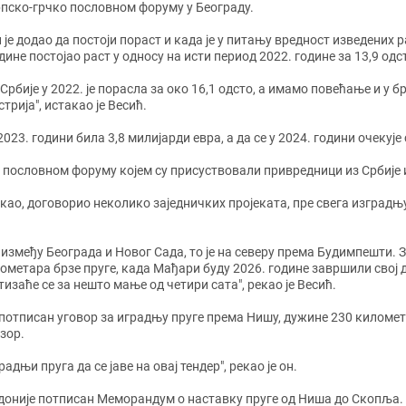
пско-грчко пословном форуму у Београду.
 је додао да постоји пораст и када је у питању вредност изведених 
дине постојао раст у односу на исти период 2022. године за 13,9 одс
Србије у 2022. је порасла за око 16,1 одсто, а имамо повећање и у
трија", истакао је Весић.
023. години била 3,8 милијарди евра, а да се у 2024. години очекуј
 на пословном форуму којем су присуствовали привредници из Србије 
 рекао, договорио неколико заједничких пројеката, пре свега изград
између Београда и Новог Сада, то је на северу према Будимпешти. 
метара брзе пруге, када Мађари буду 2026. године завршили свој де
изаће се за нешто мање од четири сата", рекао је Весић.
 потписан уговор за иградњу пруге према Нишу, дужине 230 километар
зор.
адњи пруга да се јаве на овај тендер", рекао је он.
едоније потписан Mеморандум о наставку пруге од Ниша до Скопља.