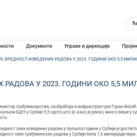
Ћ
лности
Документи
Управе и дирекције
Проје
Ћ: ВРЕДНОСТ ИЗВЕДЕНИХ РАДОВА У 2023. ГОДИНИ ОКО 5,5 МИЛ
 РАДОВА У 2023. ГОДИНИ ОКО 5,5 МИ
нистар грађевинарства, саобраћаја и инфраструктуре Горан Весић и
укупном БДП-у Србије 5,5 одсто што је, како је рекао, много више у 
сто.
редност свих изведених радова у прошлој години у Србији је достигла
едност свих грађевинских радова у Србији била 1,6 милијарди евра. М