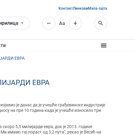
Контакт
Линкови
Мапа сајта
ирилица
Аа
кти
ИЈАРДИ ЕВРА
ЛИЈАРДИ ЕВРА
зјавио је данас да је учешће грађевинске индустрије
односу на пре 10 година када је учешће износило три
 скоро 5,5 милијарди евра, док је 2013. године
и имамо тај пораст од 3,2 пута", рекао је Весић на