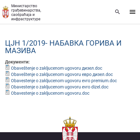
Прескочи на главни део садржаја
Министарство
грађевинарства,
саобраћаја и
инфраструктуре
ЦЈН 1/2019- НАБАВКА ГОРИВА И
МАЗИВА
Документи:
Obaveštenje o zakljucenom ugovoru дизел.doc
Obaveštenje o zakljucenom ugovoru евро дизел.doc
Obavestenje o zakljucenom ugovoru evro premium.doc
Obavestenje o zakljucenom ugovoru evro dizel.doc
Obavestenje o zakljucenom ugovoru.doc