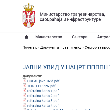
Прескочи на главни део садржаја
Министарство грађевинарства,
саобраћаја и инфраструктуре
Министарство
Сектори
Актуе
YOU ARE HERE
Почетак
Документи
Јавни увид
Сектор за про
ЈАВНИ УВИД У НАЦРТ ППППН
Документи:
OGLAS javni uvid.pdf
TEKST PPPPN.pdf
referalna karta 1.pdf
referalna karta 2.pdf
referalna karta 3.pdf
referalna karta 4.pdf