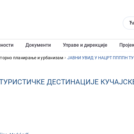
Ћ
лности
Документи
Управе и дирекције
Проје
сторно планирање и урбанизам
ЈАВНИ УВИД У НАЦРТ ППППН Т
 ТУРИСТИЧКЕ ДЕСТИНАЦИЈЕ КУЧАЈСК