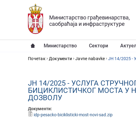
Прескочи на главни део садржаја
Министарство грађевинарства,
саобраћаја и инфраструктуре
Министарство
Сектори
Актуе
YOU ARE HERE
Почетак
Документи
Javne nabavke
ЈН 14/2025 - УСЛУГА СТРУЧ
БИЦИКЛИСТИЧКОГ МОСТА У Н
ДОЗВОЛУ
Документи:
idp-pesacko-biciklisticki-most-novi-sad.zip