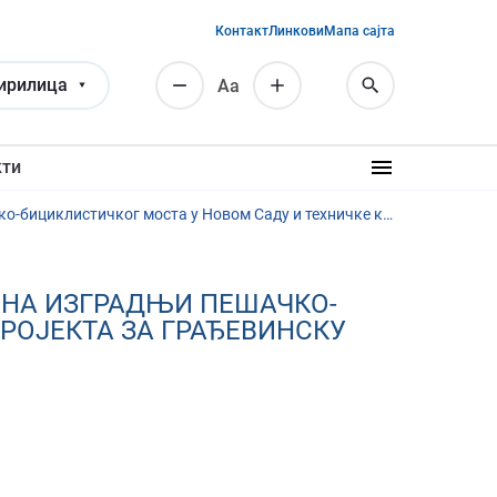
Контакт
Линкови
Мапа сајта
ирилица
Аа
кти
ЈН 14/2025 - Услуга стручног надзора над извођењем радова на изградњи пешачко-бициклистичког моста у Новом Саду и техничке контроле Пројекта за грађевинску дозволу
А НА ИЗГРАДЊИ ПЕШАЧКО-
РОЈЕКТА ЗА ГРАЂЕВИНСКУ