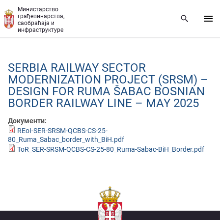
Прескочи на главни део садржаја
Министарство
грађевинарства,
саобраћаја и
инфраструктуре
SERBIA RAILWAY SECTOR
MODERNIZATION PROJECT (SRSM) –
DESIGN FOR RUMA ŠABAC BOSNIAN
BORDER RAILWAY LINE – MAY 2025
Документи:
REoI-SER-SRSM-QCBS-CS-25-
80_Ruma_Sabac_border_with_BiH.pdf
ToR_SER-SRSM-QCBS-CS-25-80_Ruma-Sabac-BiH_Border.pdf