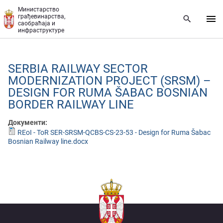
Прескочи на главни део садржаја
Министарство
грађевинарства,
саобраћаја и
инфраструктуре
SERBIA RAILWAY SECTOR
MODERNIZATION PROJECT (SRSM) –
DESIGN FOR RUMA ŠABAC BOSNIAN
BORDER RAILWAY LINE
Документи:
REoI - ToR SER-SRSM-QCBS-CS-23-53 - Design for Ruma Šabac
Bosnian Railway line.docx