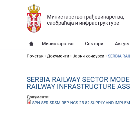
Прескочи на главни део садржаја
Министарство грађевинарства,
саобраћаја и инфраструктуре
Министарство
Сектори
Актуе
YOU ARE HERE
Почетак
Документи
Јавни конкурси
SERBIA RAILWAY SECTOR MODE
RAILWAY INFRASTRUCTURE AS
Документи:
SPN-SER-SRSM-RFP-NCS-25-82 SUPPLY AND IMPLEM