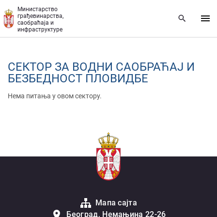
Прескочи на главни део садржаја
Министарство
грађевинарства,
саобраћаја и
инфраструктуре
СЕКТОР ЗА ВОДНИ САОБРАЋАЈ И
БЕЗБЕДНОСТ ПЛОВИДБЕ
Нема питања у овом сектору.
Мапа сајта
Београд, Немањина 22-26