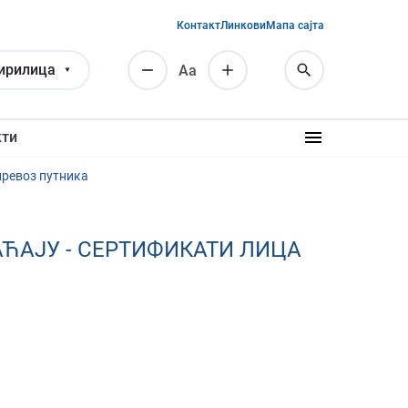
Контакт
Линкови
Мапа сајта
ирилица
Аа
кти
превоз путника
ЋАЈУ - СЕРТИФИКАТИ ЛИЦА