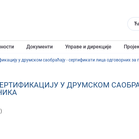
Ћ
лности
Документи
Управе и дирекције
Проје
фикацију у друмском саобраћају - сертификати лица одговорних за 
ЕРТИФИКАЦИЈУ У ДРУМСКОМ САОБРА
НИКА
)