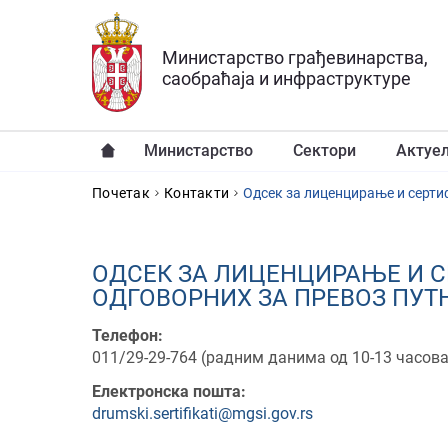
Прескочи на главни део садржаја
Министарство грађевинарства,
саобраћаја и инфраструктуре
Министарство
Сектори
Актуе
YOU ARE HERE
Почетак
Контакти
Одсек за лиценцирање и серти
ОДСЕК ЗА ЛИЦЕНЦИРАЊЕ И С
ОДГОВОРНИХ ЗА ПРЕВОЗ ПУТ
Телефон:
011/29-29-764 (радним данима од 10-13 часова
Електронска пошта:
drumski.sertifikati@mgsi.gov.rs