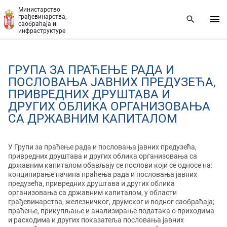
Прескочи на главни део садржаја
Министарство
грађевинарства,
саобраћаја и
инфраструктуре
ГРУПА ЗА ПРАЋЕЊЕ РАДА И
ПОСЛОВАЊА ЈАВНИХ ПРЕДУЗЕЋА,
ПРИВРЕДНИХ ДРУШТАВА И
ДРУГИХ ОБЛИКА ОРГАНИЗОВАЊА
СА ДРЖАВНИМ КАПИТАЛОМ
У Групи за праћење рада и пословања јавних предузећа,
привредних друштава и других облика организовања са
државним капиталом обављају се послови који се односе на:
конципирање начина праћења рада и пословања јавних
предузећа, привредних друштава и других облика
организовања са државним капиталом, у области
грађевинарства, железничког, друмског и водног саобраћаја;
праћење, прикупљање и анализирање података о приходима
и расходима и других показатеља пословања јавних