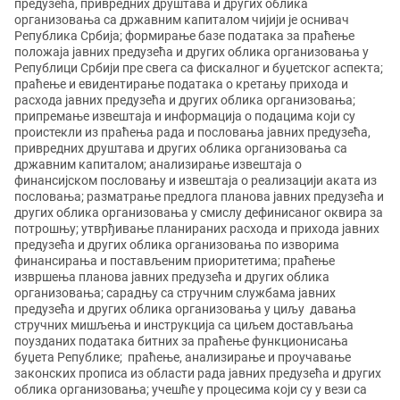
предузећа, привредних друштава и других облика
организовања са државним капиталом чијији је оснивач
Република Србија; формирање базе података за праћење
положаја јавних предузећа и других облика организовања у
Републици Србији пре свега са фискалног и буџетског аспекта;
праћење и евидентирање података о кретању прихода и
расхода јавних предузећа и других облика организовања;
припремање извештаја и информација о подацима који су
проистекли из праћења рада и пословања јавних предузећа,
привредних друштава и других облика организовања са
државним капиталом; анализирање извештаја о
финансијском пословању и извештаја о реализацији аката из
пословања; разматрање предлога планова јавних предузећа и
других облика организовања у смислу дефинисаног оквира за
потрошњу; утврђивање планираних расхода и прихода јавних
предузећа и других облика организовања по изворима
финансирања и постављеним приоритетима; праћење
извршења планова јавних предузећа и других облика
организовања; сарадњу са стручним службама јавних
предузећа и других облика организовања у циљу давања
стручних мишљења и инструкција са циљем достављања
поузданих података битних за праћење функционисања
буџета Републике; праћење, анализирање и проучавање
законских прописа из области рада јавних предузећа и других
облика организовања; учешће у процесима који су у вези са