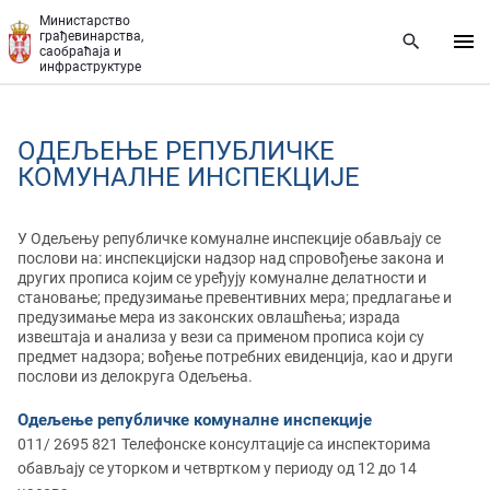
Прескочи на главни део садржаја
Министарство
грађевинарства,
саобраћаја и
инфраструктуре
ОДЕЉЕЊЕ РЕПУБЛИЧКЕ
КОМУНАЛНЕ ИНСПЕКЦИЈЕ
У Одељењу републичке комуналне инспекције обављају се
послови на: инспекцијски надзор над спровођење закона и
других прописа којим се уређују комуналне делатности и
становање; предузимање превентивних мера; предлагање и
предузимање мера из законских овлашћења; израда
извештаја и анализа у вези са применом прописа који су
предмет надзора; вођење потребних евиденција, као и други
послови из делокруга Одељења.
Одељење републичке комуналне инспекције
011/ 2695 821 Телефонске консултације са инспекторима
обављају се уторком и четвртком у периоду од 12 до 14