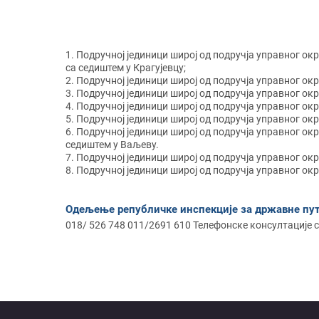
Подручној јединици широј од подручја управног окр
са седиштем у Крагујевцу;
Подручној јединици широј од подручја управног окру
Подручној јединици широј од подручја управног окр
Подручној јединици широј од подручја управног окр
Подручној јединици широј од подручја управног окр
Подручној јединици широј од подручја управног окр
седиштем у Ваљеву.
Подручној јединици широј од подручја управног окру
Подручној јединици широј од подручја управног окр
Одељење републичке инспекције за државне пу
018/ 526 748 011/2691 610 Телефонске консултације с