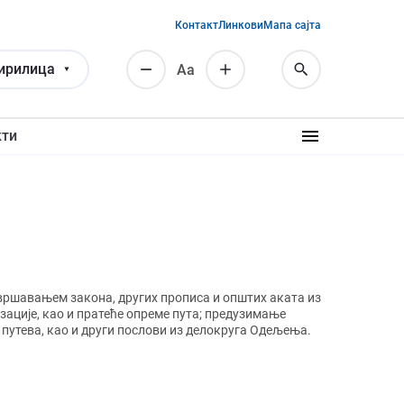
Контакт
Линкови
Мапа сајта
ирилица
Аа
кти
звршавањем закона, других прописа и општих аката из
зације, као и пратеће опреме пута; предузимање
путева, као и други послови из делокруга Одељења.