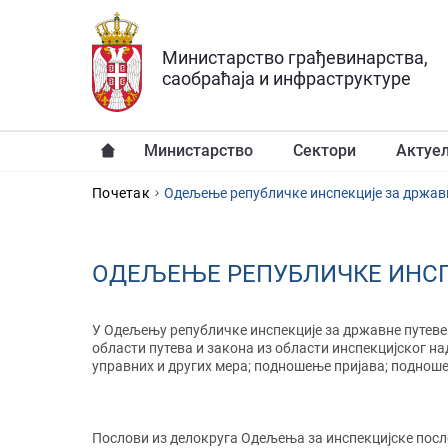
Прескочи на главни део садржаја
Министарство грађевинарства,
саобраћаја и инфраструктуре
Министарство
Сектори
Актуе
YOU ARE HERE
Почетак
Одељење републичке инспекције за држав
ОДЕЉЕЊЕ РЕПУБЛИЧКЕ ИНСП
У Одељењу републичке инспекције за државне путеве 
области путева и закона из области инспекцијског н
управних и других мера; подношење пријава; подноше
Послови из делокруга Одељења за инспекцијске посло