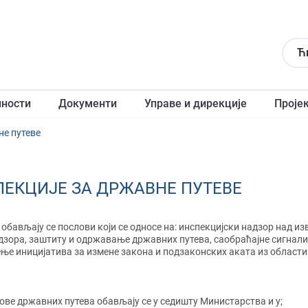
Ћ
лности
Документи
Управе и дирекције
Проје
не путеве
ЕКЦИЈЕ ЗА ДРЖАВНЕ ПУТЕВЕ
обављају се послови који се односе на: инспекцијски надзор над и
адзора, заштиту и одржавање државних путева, саобраћајне сигнали
ње иницијатива за измене закона и подзаконских аката из области 
ве државних путева обављају се у седишту Министарства и у;