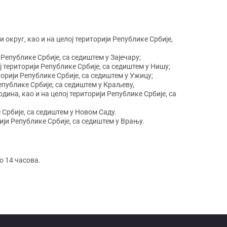
округ, као и на целој територији Републике Србије,
 Републике Србије, са седиштем у Зајечару;
 територији Републике Србије, са седиштем у Нишу;
орији Републике Србије, са седиштем у Ужицу;
епублике Србије, са седиштем у Краљеву,
ина, као и на целој територији Републике Србије, са
 Србије, са седиштем у Новом Саду.
ији Републике Србије, са седиштем у Врању.
о 14 часова.