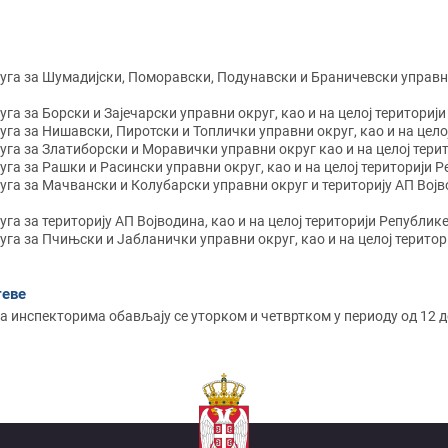
уга за Шумадијски, Поморавски, Подунавски и Браничевски управни 
га за Борски и Зајечарски управни округ, као и на целој територији
уга за Нишавски, Пиротски и Топлички управни округ, као и на целој
уга за Златиборски и Моравички управни округ као и на целој терит
уга за Рашки и Расински управни округ, као и на целој територији Р
уга за Мачвански и Колубарски управни округ и територију АП Војвод
га за територију АП Војводина, као и на целој територији Републике
уга за Пчињски и Јабланички управни округ, као и на целој територ
теве
а инспекторима обављају се уторком и четвртком у периоду од 12 д