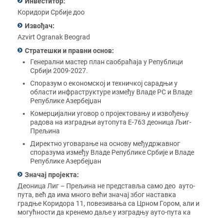
Инвеститор:
Коридори Србије доо
Извођач:
Azvirt Ogranak Beograd
Стратешки и правни основ:
Генерални мастер план саобраћаја у Републици
Србији 2009-2027.
Споразум о економској и техничкој сарадњи у
области инфраструктуре између Владе РС и Владе
Републике Азербејџан
Комерцијални уговор о пројектовању и извођењу
радова на изградњи аутопута Е-763 деоница Љиг-
Прељина
Директно уговарање на основу међудржавног
споразума између Владе Републике Србије и Владе
Републике Азербејџан
Значај пројекта:
Деоница Лиг – Прељина не представља само део ауто-
пута, већ да има много већи значај због наставка
градње Коридора 11, повезивања са Црном Гором, али и
могућности да кренемо даље у изградњу ауто-пута ка