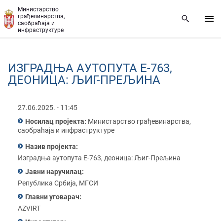
Прескочи на главни део садржаја
Министарство
грађевинарства,
саобраћаја и
инфраструктуре
ИЗГРАДЊА АУТОПУТА Е-763,
ДЕОНИЦА: ЉИГ-ПРЕЉИНА
27.06.2025. - 11:45
Носилац пројекта:
Министарство грађевинарства,
саобраћаја и инфраструктуре
Назив пројекта:
Изградња аутопута Е-763, деоница: Љиг-Прељина
Јавни наручилац:
Република Србија, МГСИ
Главни уговарач:
AZVIRT