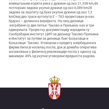
измештањем корита река у дужини од око 21,338 km,46
потпорних зидова укупне дужине од око 6,089 km28
зидова за заштиту од буке укупне дужине од око 7,3
kmОвај део трасе аутопута Е – 763 пројектован је као
брдско – долинска варијанта. На овој деоници
изграђене су две петље: Таково и Прељина, као и три
одморишта. Пројектну документацију израдили су
Саобраћајни институт ЦИП за деоницу Таково-Прељина
и Институт за путеве за деонице Љиг-Бољковци и
Бољковци- Таково. Уговором о кредиту азербејџанска
фирма била је носилац посла, док је домаћа оператива
ангажована у физичкој реализацији посла у односу од
минимум 49% од укупне уговорене вредности радова.