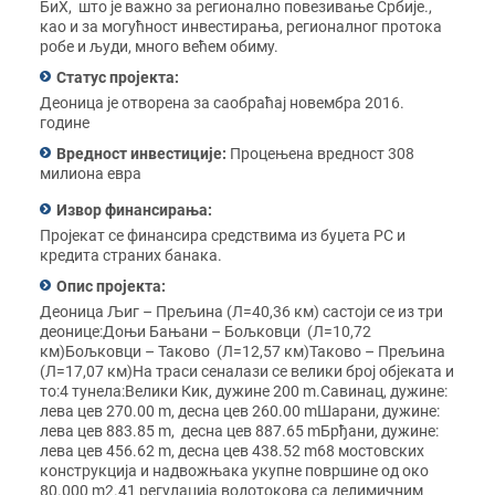
БиХ, што је важно за регионално повезивање Србије.,
као и за могућност инвестирања, регионалног протока
робе и људи, много већем обиму.
Статус пројекта:
Деоница је отворена за саобраћај новембра 2016.
године
Вредност инвестиције:
Процењена вредност 308
милиона евра
Извор финансирања:
Пројекат се финансира средствима из буџета РС и
кредита страних банака.
Опис пројекта:
Деоница Љиг – Прељина (Л=40,36 км) састоји се из три
деонице:Доњи Бањани – Бољковци (Л=10,72
км)Бољковци – Таково (Л=12,57 км)Таково – Прељина
(Л=17,07 км)На траси сеналази се велики број објеката и
то:4 тунела:Велики Кик, дужине 200 m.Савинац, дужине:
лева цев 270.00 m, десна цев 260.00 mШарани, дужине:
лева цев 883.85 m, десна цев 887.65 mБрђани, дужине:
лева цев 456.62 m, десна цев 438.52 m68 мостовских
конструкција и надвожњака укупне површине од око
80.000 m2.41 регулација водотокова са делимичним