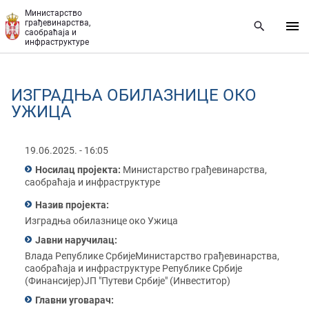
Прескочи на главни део садржаја
Министарство
грађевинарства,
саобраћаја и
инфраструктуре
ИЗГРАДЊА ОБИЛАЗНИЦЕ ОКО
УЖИЦА
19.06.2025. - 16:05
Носилац пројекта:
Министарство грађевинарства,
саобраћаја и инфраструктуре
Назив пројекта:
Изградња обилазнице око Ужица
Јавни наручилац:
Влада Републике СрбијеМинистарство грађевинарства,
саобраћаја и инфраструктуре Републике Србије
(Финансијер)ЈП "Путеви Србије" (Инвеститор)
Главни уговарач: