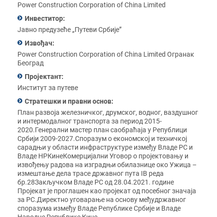
Power Construction Corporation of China Limited
Инвеститор:
Јавно предузеће „Путеви Србије”
Извођач:
Power Construction Corporation of China Limited Oгранак
Београд
Пројектант:
Институт за путеве
Стратешки и правни основ:
План развоја железничког, друмског, водног, ваздушног
и интермодалног транспорта за период 2015-
2020.Генерални мастер план саобраћаја у Републици
Србији 2009-2027.Споразум о економској и техничкој
сарадњи у области инфраструктуре између Владе РС и
Владе НРКинеКомерцијални Уговор о пројектовању и
извођењу радова на изградњи обилазнице око Ужица –
измештање дела трасе државног пута IB реда
бр.28Закључком Владе РС од 28.04.2021. године
Пројекат је проглашен као пројекат од посебног значаја
за РС.Директно уговарање на основу међудржавног
споразума између Владе Републике Србије и Владе