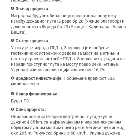
Народне Републике Кине.
Значај пројекта:
Изградња будуће обилазнице представља нову везу
између државног пута IБ реда бр.28 (Ужице-Златибор) и
државног пута IБ реда бр.23 (Ужице – Кадињача - Бајина
Башта).
Статус пројекта:
У току је је израда ПГД-а, Завршено је извођење
геотехничких истражних радова за мост на Ђетињи и
остатку трасе за потребе ПГД-а. Завршени су радови на
изради приступног пута ка мосту преко реке Ђетиње.
Укупна физичка реализација износи око 16,2%
Вредност инвестиције:
Процењена вредност 63,6
милиона евра
Извор финансирања:
Буџет РС
Опис пројекта:
Обилазница је категорије двотрачног пута, укупне
дужине 4,85 km, са најзначајнијим и најкомплекснијим
објектом лучним мостом преко реке Ђетиње дужине од
око 265 m. Рачунска брина је 60 km/h. Укупна дужина