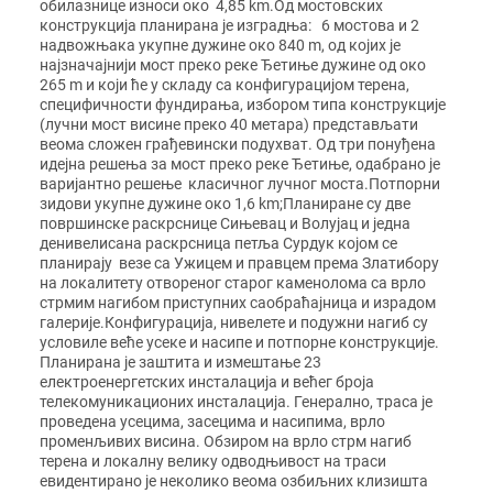
обилазнице износи око 4,85 km.Од мостовских
конструкција планирана је изградња: 6 мостова и 2
надвожњака укупне дужине око 840 m, од којих је
најзначајнији мост преко реке Ђетиње дужине од око
265 m и који ће у складу са конфигурацијом терена,
специфичности фундирања, избором типа конструкције
(лучни мост висине преко 40 метара) представљати
веома сложен грађевински подухват. Од три понуђена
идејна решења за мост преко реке Ђетиње, одабрано је
варијантно решење класичног лучног моста.Потпорни
зидови укупне дужине око 1,6 km;Планиране су две
површинске раскрснице Сињевац и Волујац и једна
денивелисана раскрсница петља Сурдук којом се
планирају везе са Ужицем и правцем према Златибору
на локалитету отвореног старог каменолома са врло
стрмим нагибом приступних саобраћајница и израдом
галерије.Конфигурација, нивелете и подужни нагиб су
условиле веће усеке и насипе и потпорне конструкције.
Планирана је заштита и измештање 23
електроенергетских инсталација и већег броја
телекомуникационих инсталација. Генерално, траса је
проведена усецима, засецима и насипима, врло
променљивих висина. Обзиром на врло стрм нагиб
терена и локалну велику одводњивост на траси
евидентирано је неколико веома озбиљних клизишта