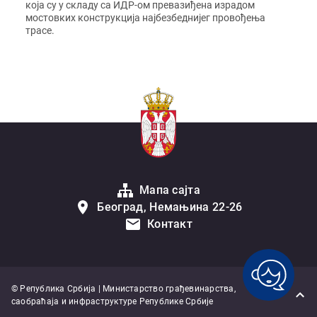
која су у складу са ИДР-ом превазиђена израдом
мостовких конструкција најбезбеднијег провођења
трасе.
Мапа сајта
Београд, Немањина 22-26
Контакт
© Република Србија | Министарство грађевинарства,
саобраћаја и инфраструктуре Републике Србије