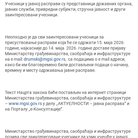
Учесници у јавној расправи су представници државних органа,
јавних служби, привредни субјекти, стручна јавност и други
заинтересовани учесници.
Неопходно је да сви заинтересовани учесници за
присуствовање расправи која ће се одржати 15. маја 2026.
године, најкасније до 14. маја 2026. године доставе пријаву
Министарству грађевинарства, саобраћаја и инфраструктуре
на e mail:
drumski@mgsi.gov.rs
, са подацима о e mail адреси,
како би им благовремено били достављени подаци о начину,
времену и месту одржавања јавне расправе.
Текст Нацрта закона биће постављен на интернет страници
Министарства грађевинарства, саобраћаја и инфраструктуре
–
www.mgsi.gov.rs
у делу ,,АКТУЕЛНОСТИ – јавна расправа” и
на Порталу „е-Консултације”.
Министарство грађевинарства, саобраћаја и инфраструктуре
позива све заинтересоване учеснике да узму учешће у јавној