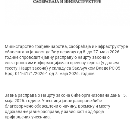
Министарствo грађевинарства, саобраћаја и инфраструктуре
обавештава јавност да ће у периоду од 8. до 27. маја 2026.
године спроводити јавну расправу о нацрту законa о
електронским информацијама о превозу теретa (у даљем
тексту: Нацрт закона) у складу са Закључком Владе РС 05
Број: 011-4171/2026-1 од 7. маја 2026. године.
Јавна расправа о Нацрту закона биће организована дана 15.
маја 2026. године. Учесници јавне расправе биће
благовормено обавештени о начину, времену и месту
одржавање јавне расправе, у зависности од броја
пријављених учесника.