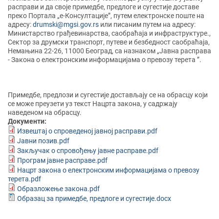
расправи и да своје примедбе, предлоге и сугестије доставе
преко Портала „е-Консултације”, путем електронске поште на
адресу:
drumski@mgsi.gov.rs
или писaним путем на адресу:
Министарство грађевинарства, саобраћаја и инфраструктуре.,
Сектор за друмски транспорт, путеве и безбедност саобраћаја,
Немањина 22-26, 11000 Београд, са назнаком „Јавна расправа
- Законa о електронским информацијама о превозу теретa ”.
Примедбе, предлози и сугестије достављају се на обрасцу који
се може преузети уз текст Нацрта закона, у садржају
наведеном на обрасцу.
Документи:
Извештај о спроведеној јавној расправи.pdf
Јавни позив.pdf
Закључак о спровођењу јавне расправе.pdf
Програм јавне расправе.pdf
Нацрт закона о електронским информацијама о превозу
терета.pdf
Образложење закона.pdf
Образац за примедбе, предлоге и сугестије.docx