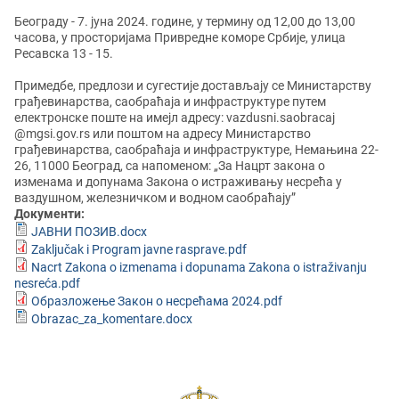
Београду - 7. јуна 2024. године, у термину од 12,00 до 13,00
часова, у просторијама Привредне коморе Србије, улица
Ресавска 13 - 15.
Примедбе, предлози и сугестије достављају се Министарству
грађевинарства, саобраћаја и инфраструктуре путем
електронске поште на имејл адресу: vazdusni.saobracaj
@mgsi.gov.rs или поштом на адресу Министарство
грађевинарства, саобраћаја и инфраструктуре, Немањина 22-
26, 11000 Београд, са напоменом: „За Нацрт закона о
изменама и допунама Закона о истраживању несрећа у
ваздушном, железничком и водном саобраћају”
Документи:
ЈАВНИ ПОЗИВ.docx
Zaključak i Program javne rasprave.pdf
Nacrt Zakona o izmenama i dopunama Zakona o istraživanju
nesreća.pdf
Образложење Закон о несрећама 2024.pdf
Оbrazac_za_komentare.docx