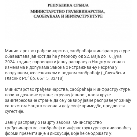
Министарство грађевинарства, саобраћаја и инфраструктуре,
обавештава јавност да ће у периоду од 22. маја до 10. јуна
2024. године, спроводити јавну расправу о Нацрту закона о
изменама и допунама Закона о истраживању несрећа у
ваздушном, железничком и водном саобраћају ( „Службени
Гласник РС“ бр. 66/15, 83/18)
Министарство грађевинарства, саобраћаја и инфраструктуре,
позива државне органе, стручну јавност, као и друге
заинтересоване стране, да се у оквиру јавне расправе упознају
са текстом Нацрта закона и дају своје примедбе, предлоге и
сугестије.
Јавну расправу о Нацрту закона, Министарство
грађевинарства, саобраћаја и инфраструктуре организоваће у
форми презентације и дискусије, које ће се одржати у: