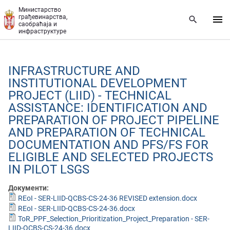
Прескочи на главни део садржаја
Министарство
грађевинарства,
саобраћаја и
инфраструктуре
INFRASTRUCTURE AND
INSTITUTIONAL DEVELOPMENT
PROJECT (LIID) - TECHNICAL
ASSISTANCE: IDENTIFICATION AND
PREPARATION OF PROJECT PIPELINE
AND PREPARATION OF TECHNICAL
DOCUMENTATION AND PFS/FS FOR
ELIGIBLE AND SELECTED PROJECTS
IN PILOT LSGS
Документи:
REoI - SER-LIID-QCBS-CS-24-36 REVISED extension.docx
REoI - SER-LIID-QCBS-CS-24-36.docx
ToR_PPF_Selection_Prioritization_Project_Preparation - SER-
LIID-QCBS-CS-24-36.docx