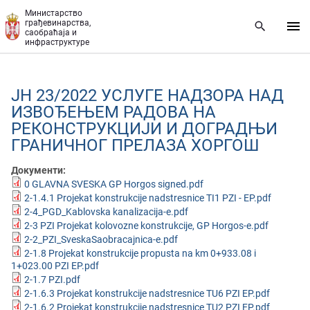
Прескочи на главни део садржаја
Министарство
грађевинарства,
саобраћаја и
инфраструктуре
ЈН 23/2022 УСЛУГЕ НАДЗОРА НАД
ИЗВОЂЕЊЕМ РАДОВА НА
РЕКОНСТРУКЦИЈИ И ДОГРАДЊИ
ГРАНИЧНОГ ПРЕЛАЗА ХОРГОШ
Документи:
0 GLAVNA SVESKA GP Horgos signed.pdf
2-1.4.1 Projekat konstrukcije nadstresnice TI1 PZI - EP.pdf
2-4_PGD_Kablovska kanalizacija-e.pdf
2-3 PZI Projekat kolovozne konstrukcije, GP Horgos-e.pdf
2-2_PZI_SveskaSaobracajnica-e.pdf
2-1.8 Projekat konstrukcije propusta na km 0+933.08 i
1+023.00 PZI EP.pdf
2-1.7 PZI.pdf
2-1.6.3 Projekat konstrukcije nadstresnice TU6 PZI EP.pdf
2-1.6.2 Projekat konstrukcije nadstresnice TU2 PZI EP.pdf