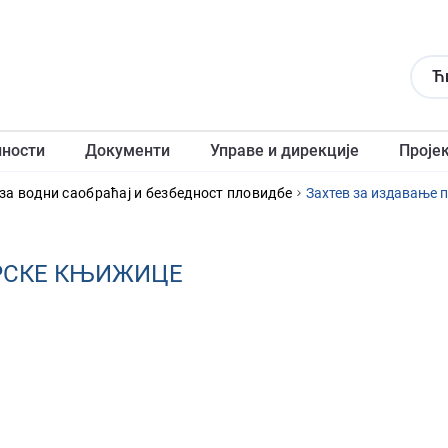
Ћ
лности
Документи
Управе и дирекције
Проје
за водни саобраћај и безбедност пловидбе
Захтев за издавање
РСКЕ КЊИЖИЦЕ