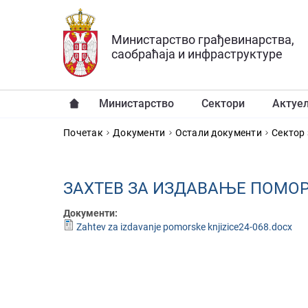
Прескочи на главни део садржаја
Министарство грађевинарства,
саобраћаја и инфраструктуре
Министарство
Сектори
Актуе
YOU ARE HERE
Почетак
Документи
Остали документи
Сектор 
ЗАХТЕВ ЗА ИЗДАВАЊЕ ПОМО
Документи:
Zahtev za izdavanje pomorske knjizice24-068.docx