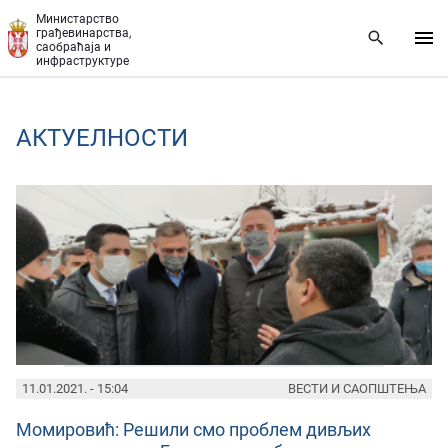
Прескочи на главни део садржаја
Министарство
грађевинарства,
саобраћаја и
инфраструктуре
AКТУЕЛНОСТИ
PAGES
11.01.2021. - 15:04
ВЕСТИ И САОПШТЕЊА
Момировић: Решили смо проблем дивљих