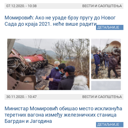
07.12.2020. - 10:38
ВЕСТИ И САОПШТЕЊА
Момировић: Ако не ураде брзу пругу до Новог
Сада до краја 2021. неће више радити
»
ДЕТАЉНИЈЕ
30.11.2020. - 10:47
ВЕСТИ И САОПШТЕЊА
Министар Момировић обишао место исклизнућа
теретних вагона између железничких станица
Багрдан и Јагодина
»
ДЕТАЉНИЈЕ