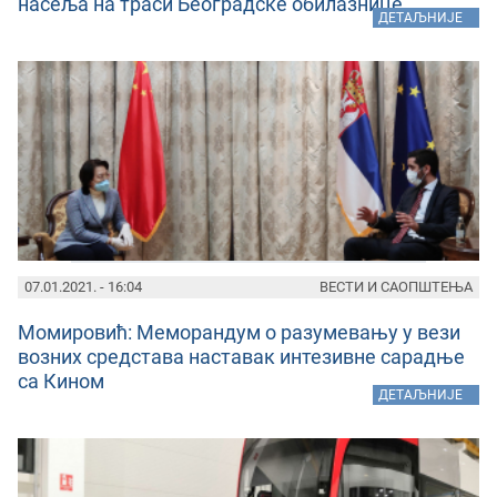
насеља на траси Београдске обилазнице
»
ДЕТАЉНИЈЕ
07.01.2021. - 16:04
ВЕСТИ И САОПШТЕЊА
Момировић: Меморандум о разумевању у вези
возних средстава наставак интезивне сарадње
са Кином
»
ДЕТАЉНИЈЕ