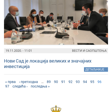
19.11.2020. - 11:01
ВЕСТИ И САОПШТЕЊА
Нови Сад је локација великих и значајних
инвестиција
»
ДЕТАЉНИЈЕ
« прва
‹ претходна
…
89
90
91
92
93
94
95
96
97
следећа ›
последња »