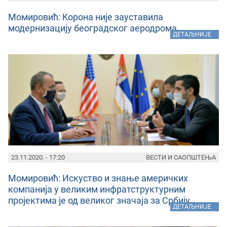
Момировић: Kорона није зауставила
модернизацију београдског аеродрома
»
ДЕТАЉНИЈЕ
23.11.2020. - 17:20
ВЕСТИ И САОПШТЕЊА
Момировић: Искуство и знање америчких
компанија у великим инфратструктурним
пројектима је од великог значаја за Србију
»
ДЕТАЉНИЈЕ