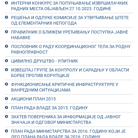
ИНТЕРНИ КОНКУРС ЗА ПОПУЊАВАЊЕ ИЗВРШИЛАЧКИХ
РАДНИХ МЕСТА ОБЈАВЉЕН 27.10.2023. ГОДИНЕ
РЕШЕЊА И ОДЛУКЕ КОМИСИЈE ЗА УТВРЂИВАЊЕ ШТЕТЕ
ОД ЕЛЕМЕНТАРНИХ НЕПОГОДА
ПРAВИЛНИК О БЛИЖEМ УРEЂИВAЊУ ПOСТУПКA JAВНE
НAБAВКE
ПОСЛОВНИК О РАДУ КООРДИНАЦИОНОГ ТЕЛА ЗА РОДНУ
РАВНОПРАВНОСТ
ЦИВИЛНО ДРУШТВО - УПИТНИК
ИЗВЕШТАЈ ГРУПЕ ЗА КОНТРОЛУ И САРАДЊУ У ОБЛАСТИ
БОРБЕ ПРОТИВ КОРУПЦИЈЕ
ФУНКЦИОНИСАЊЕ КРИТИЧНЕ ИНФРАСТРУКТУРЕ У
ВАНРЕДНИМ СИТУАЦИЈАМА
АКЦИОНИ ПЛАН 2015
ПЛАН РАДА ВЛАДЕ ЗА 2015. ГОДИНУ
ЗАХТЕВ ПОВЕРЕНИКА ЗА ИНФОРМАЦИЈЕ ОД ЈАВНОГ
ЗНАЧАЈА И ОДГОВОР МИНИСТАРСТВА
ПЛАН РАДА МИНИСТАРСТВА ЗА 2016. ГОДИНУ КОЈИ ЈЕ
ДЕО ПЛАНА РАДА ВЛАДЕ ЗА 2016. ГОДИНУ