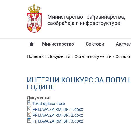
Прескочи на главни део садржаја
Министарство грађевинарства,
саобраћаја и инфраструктуре
Министарство
Сектори
Актуе
YOU ARE HERE
Почетак
Документи
Остали документи
Остало
ИНТЕРНИ КОНКУРС ЗА ПОПУЊ
ГОДИНЕ
Документи:
Tekst oglasa.docx
PRIJAVA ZA RM. BR. 1.docx
PRIJAVA ZA RM. BR. 2.docx
PRIJAVA ZA RM. BR. 3.docx