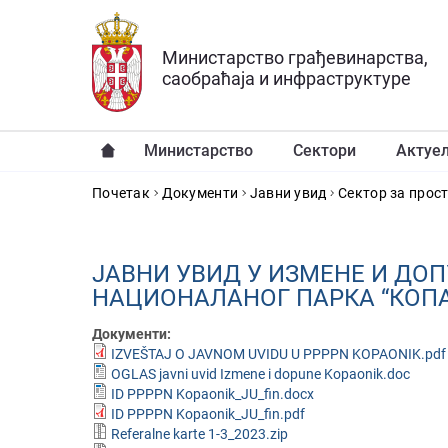
Прескочи на главни део садржаја
Министарство грађевинарства,
саобраћаја и инфраструктуре
Министарство
Сектори
Актуе
YOU ARE HERE
Почетак
Документи
Јавни увид
Сектор за прос
ЈАВНИ УВИД У ИЗМЕНЕ И ДО
НАЦИОНАЛАНОГ ПАРКА “КОП
Документи:
IZVEŠTAJ O JAVNOM UVIDU U PPPPN KOPAONIK.pdf
OGLAS javni uvid Izmene i dopune Kopaonik.doc
ID PPPPN Kopaonik_JU_fin.docx
ID PPPPN Kopaonik_JU_fin.pdf
Referalne karte 1-3_2023.zip