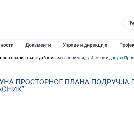
Ћ
лности
Документи
Управе и дирекције
Проје
торно планирање и урбанизам
ПУНА ПРОСТОРНОГ ПЛАНА ПОДРУЧЈА
АОНИК”