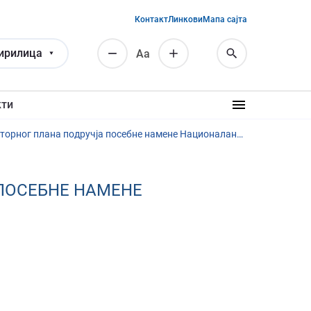
Контакт
Линкови
Мапа сајта
ирилица
Аа
кти
Јавни увид у Измене и допуна Просторног плана подручја посебне намене Националаног парка “Копаоник”
 ПОСЕБНЕ НАМЕНЕ