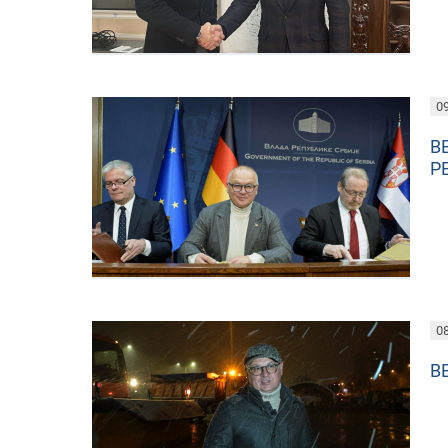
09
В
Р
08
В