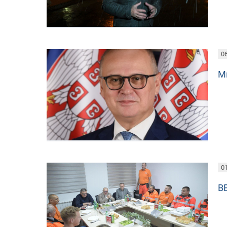
06
М
01
В