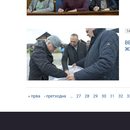
14
В
Ж
« прва
‹ претходна
…
27
28
29
30
31
32
3