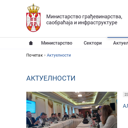
Прескочи на главни део садржаја
Министарство грађевинарства,
саобраћаја и инфраструктуре
Министарство
Сектори
Актуе
YOU ARE HERE
Почетак
Aктуелности
AКТУЕЛНОСТИ
PAGES
23
А