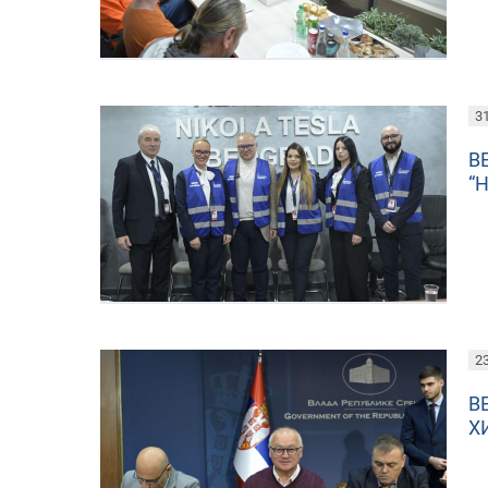
31
В
“
23
В
Х