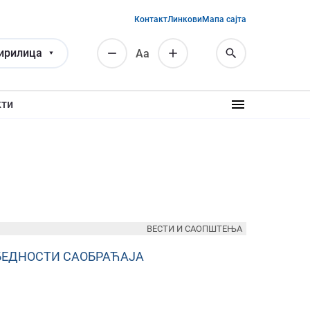
Контакт
Линкови
Мапа сајта
ирилица
Аа
кти
ВЕСТИ И САОПШТЕЊА
БЕДНОСТИ САОБРАЋАЈА