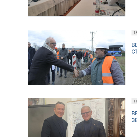
18
В
С
11
В
З