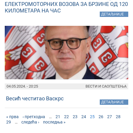
ЕЛЕКТРОМОТОРНИХ ВОЗОВА ЗА БРЗИНЕ ОД 120
КИЛОМЕТАРА НА ЧАС
»
ДЕТАЉНИЈЕ
04.05.2024. - 20:25
ВЕСТИ И САОПШТЕЊА
Весић честитао Васкрс
»
ДЕТАЉНИЈЕ
« прва
‹ претходна
…
21
22
23
24
25
26
27
28
29
…
следећа ›
последња »